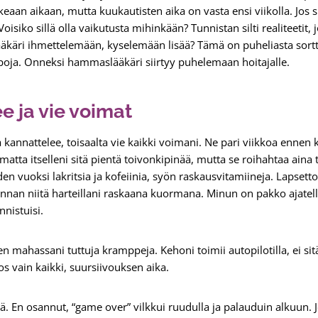
ikeaan aikaan, mutta kuukautisten aika on vasta ensi viikolla. Jos s
oisiko sillä olla vaikutusta mihinkään? Tunnistan silti realiteetit,
lääkäri ihmettelemään, kyselemään lisää? Tämä on puheliasta sortti
oja. Onneksi hammaslääkäri siirtyy puhelemaan hoitajalle.
e ja vie voimat
 kannattelee, toisaalta vie kaikki voimani. Ne pari viikkoa ennen 
omatta itselleni sitä pientä toivonkipinää, mutta se roihahtaa aina
en vuoksi lakritsia ja kofeiinia, syön raskausvitamiineja. Lapset
nan niitä harteillani raskaana kuormana. Minun on pakko ajatella 
nnistuisi.
en mahassani tuttuja kramppeja. Kehoni toimii autopilotilla, ei si
 vain kaikki, suursiivouksen aika.
ä. En osannut, “game over” vilkkui ruudulla ja palauduin alkuun. J