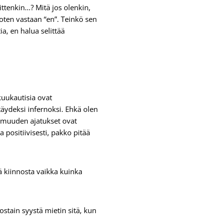
ittenkin…? Mitä jos olenkin,
 joten vastaan “en”. Teinkö sen
a, en halua selittää
kuukautisia ovat
 täydeksi infernoksi. Ehkä olen
tomuuden ajatukset ovat
positiivisesti, pakko pitää
tä kiinnosta vaikka kuinka
ostain syystä mietin sitä, kun