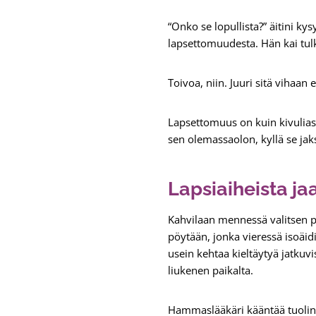
“Onko se lopullista?” äitini k
lapsettomuudesta. Hän kai tulk
Toivoa, niin. Juuri sitä vihaan 
Lapsettomuus on kuin kivulias
sen olemassaolon, kyllä se jak
Lapsiaiheista ja
Kahvilaan mennessä valitsen 
pöytään, jonka vieressä isoäidit
usein kehtaa kieltäytyä jatku
liukenen paikalta.
Hammaslääkäri kääntää tuolin v