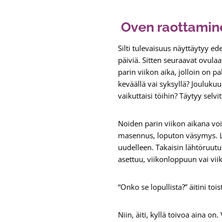
Oven raottaminen
Silti tulevaisuus näyttäytyy e
päiviä. Sitten seuraavat ovulaa
parin viikon aika, jolloin on pa
keväällä vai syksyllä? Joulukuu
vaikuttaisi töihin? Täytyy selvi
Noiden parin viikon aikana voin
masennus, loputon väsymys. L
uudelleen. Takaisin lähtöruutuu
asettuu, viikonloppuun vai vii
“Onko se lopullista?” äitini to
Niin, äiti, kyllä toivoa aina on