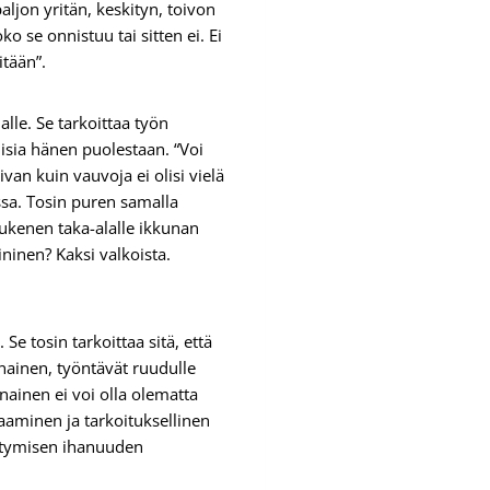
aljon yritän, keskityn, toivon
o se onnistuu tai sitten ei. Ei
itään”.
le. Se tarkoittaa työn
isia hänen puolestaan. “Voi
van kuin vauvoja ei olisi vielä
sa. Tosin puren samalla
iukenen taka-alalle ikkunan
ininen? Kaksi valkoista.
Se tosin tarkoittaa sitä, että
 nainen, työntävät ruudulle
nainen ei voi olla olematta
aaminen ja tarkoituksellinen
ääntymisen ihanuuden