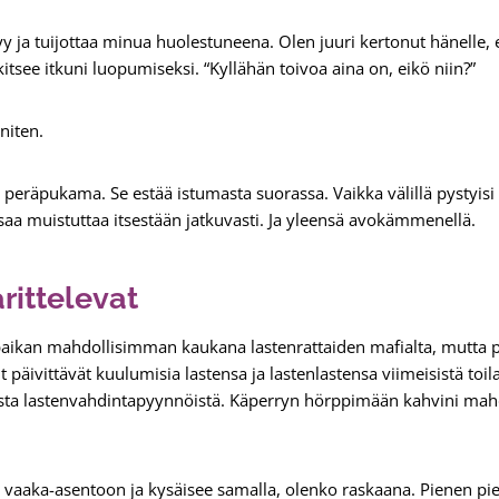
ysyy ja tuijottaa minua huolestuneena. Olen juuri kertonut hänelle
itsee itkuni luopumiseksi. “Kyllähän toivoa aina on, eikö niin?”
eniten.
 peräpukama. Se estää istumasta suorassa. Vaikka välillä pystyis
saa muistuttaa itsestään jatkuvasti. Ja yleensä avokämmenellä.
aritteleva
t
paikan mahdollisimman kaukana lastenrattaiden mafialta, mutta
 päivittävät kuulumisia lastensa ja lastenlastensa viimeisistä toila
vista lastenvahdintapyynnöistä. Käperryn hörppimään kahvini mah
aaka-asentoon ja kysäisee samalla, olenko raskaana. Pienen pieni