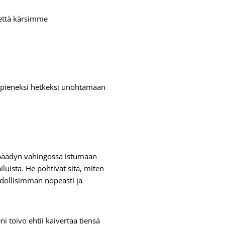
, että kärsimme
i pieneksi hetkeksi unohtamaan
 päädyn vahingossa istumaan
iluista. He pohtivat sitä, miten
dollisimman nopeasti ja
 toivo ehtii kaivertaa tiensä