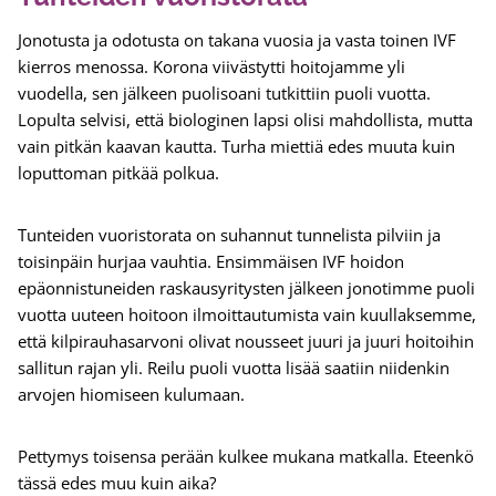
Jonotusta ja odotusta on takana vuosia ja vasta toinen IVF
kierros menossa. Korona viivästytti hoitojamme yli
vuodella, sen jälkeen puolisoani tutkittiin puoli vuotta.
Lopulta selvisi, että biologinen lapsi olisi mahdollista, mutta
vain pitkän kaavan kautta. Turha miettiä edes muuta kuin
loputtoman pitkää polkua.
Tunteiden vuoristorata on suhannut tunnelista pilviin ja
toisinpäin hurjaa vauhtia. Ensimmäisen IVF hoidon
epäonnistuneiden raskausyritysten jälkeen jonotimme puoli
vuotta uuteen hoitoon ilmoittautumista vain kuullaksemme,
että kilpirauhasarvoni olivat nousseet juuri ja juuri hoitoihin
sallitun rajan yli. Reilu puoli vuotta lisää saatiin niidenkin
arvojen hiomiseen kulumaan.
Pettymys toisensa perään kulkee mukana matkalla. Eteenkö
tässä edes muu kuin aika?