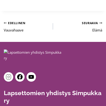
Artikkelien
EDELLINEN
SEURAAVA
selaus
Vauvahaave
Elämä
Lapsettomien yhdistys Simpukka
ry