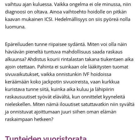
vaihtuu ajan kuluessa. Vaikka ongelma ei ole minussa, niin
diagnoosi on oltava. Ainoa vaihtoehto hoidolle on pitkän
kaavan mukainen ICSI. Hedelmällisyys on siis pyöreä nolla
luomuna.
Epäreiluuden tunne riipaisee sydäntä. Miten voi olla näin
häviävän pieneltä tuntuva mahdollisuus saada raskaus
alkuunsa? Ahdistus kourii rintalastan takana tiukentaen aika
ajoin otettaan. Pahinta ei suinkaan ole lääkitysten tuomat
sivuvaikutukset, vaikka onnistunkin IVF hoidoissa
keräämään koko jackpotin sivuoireista, vaan kurkkua
kuristava tunne siitä, kuinka aika kuluu ja lähipiirin
raskausuutiset syövät elävältä, kun onnittelet kyyneleitä
nieleskellen. Miten nämä ilouutiset satuttavatkin niin syvältä
ja onnistuvat ajoittumaan juuri siihen oman elämän
raskaimpaan hetkeen?
Tunteiden vuoristorata