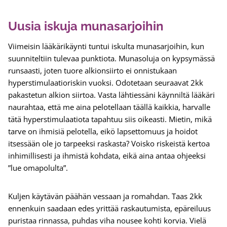
Uusia iskuja munasarjoihin
Viimeisin lääkärikäynti tuntui iskulta munasarjoihin, kun
suunniteltiin tulevaa punktiota. Munasoluja on kypsymässä
runsaasti, joten tuore alkionsiirto ei onnistukaan
hyperstimulaatioriskin vuoksi. Odotetaan seuraavat 2kk
pakastetun alkion siirtoa. Vasta lähtiessäni käynniltä lääkäri
naurahtaa, että me aina pelotellaan täällä kaikkia, harvalle
tätä hyperstimulaatiota tapahtuu siis oikeasti. Mietin, mikä
tarve on ihmisiä pelotella, eikö lapsettomuus ja hoidot
itsessään ole jo tarpeeksi raskasta? Voisko riskeistä kertoa
inhimillisesti ja ihmistä kohdata, eikä aina antaa ohjeeksi
”lue omapolulta”.
Kuljen käytävän päähän vessaan ja romahdan. Taas 2kk
ennenkuin saadaan edes yrittää raskautumista, epäreiluus
puristaa rinnassa, puhdas viha nousee kohti korvia. Vielä