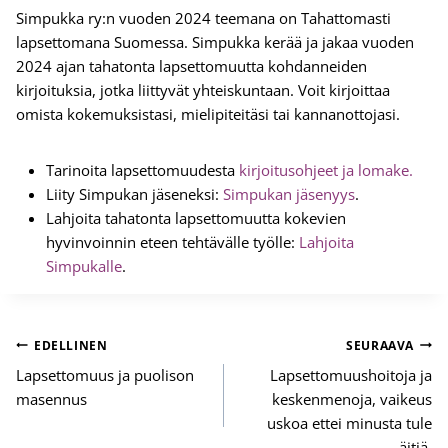
Simpukka ry:n vuoden 2024 teemana on Tahattomasti
lapsettomana Suomessa. Simpukka kerää ja jakaa vuoden
2024 ajan tahatonta lapsettomuutta kohdanneiden
kirjoituksia, jotka liittyvät yhteiskuntaan. Voit kirjoittaa
omista kokemuksistasi, mielipiteitäsi tai kannanottojasi.
Tarinoita lapsettomuudesta
kirjoitusohjeet ja lomake.
Liity Simpukan jäseneksi:
Simpukan jäsenyys
.
Lahjoita tahatonta lapsettomuutta kokevien
hyvinvoinnin eteen tehtävälle työlle:
Lahjoita
Simpukalle
.
Artikkelien
EDELLINEN
SEURAAVA
selaus
Lapsettomuus ja puolison
Lapsettomuushoitoja ja
masennus
keskenmenoja, vaikeus
uskoa ettei minusta tule
äitiä.