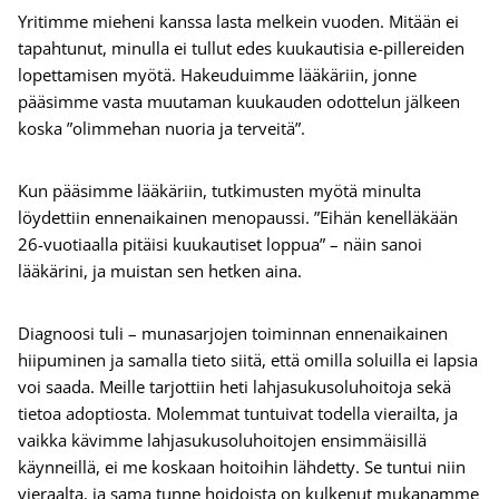
Yritimme mieheni kanssa lasta melkein vuoden. Mitään ei
tapahtunut, minulla ei tullut edes kuukautisia e-pillereiden
lopettamisen myötä. Hakeuduimme lääkäriin, jonne
pääsimme vasta muutaman kuukauden odottelun jälkeen
koska ”olimmehan nuoria ja terveitä”.
Kun pääsimme lääkäriin, tutkimusten myötä minulta
löydettiin ennenaikainen menopaussi. ”Eihän kenelläkään
26-vuotiaalla pitäisi kuukautiset loppua” – näin sanoi
lääkärini, ja muistan sen hetken aina.
Diagnoosi tuli – munasarjojen toiminnan ennenaikainen
hiipuminen ja samalla tieto siitä, että omilla soluilla ei lapsia
voi saada. Meille tarjottiin heti lahjasukusoluhoitoja sekä
tietoa adoptiosta. Molemmat tuntuivat todella vierailta, ja
vaikka kävimme lahjasukusoluhoitojen ensimmäisillä
käynneillä, ei me koskaan hoitoihin lähdetty. Se tuntui niin
vieraalta, ja sama tunne hoidoista on kulkenut mukanamme