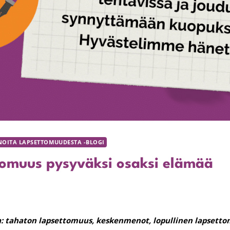
NOITA LAPSETTOMUUDESTA -BLOGI
tomuus pysyväksi osaksi elämää
: tahaton lapsettomuus, keskenmenot, lopullinen lapsett