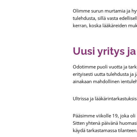
Olimme surun murtamia ja hyv
tulehdusta, sillä vasta edellis
kerran, koska lääkäreiden mu
Uusi yritys j
Odotimme puoli vuotta ja tarka
erityisesti uutta tulehdusta ja
ainakaan mahdollinen ientuleh
Ultrissa ja lääkärintarkastuksi
Pääsimme viikolle 19, joka oli
Sitten yhtenä päivänä huomasi
käydä tarkastamassa tilanteen