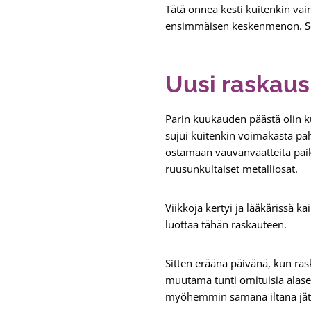
Tätä onnea kesti kuitenkin vai
ensimmäisen keskenmenon. Se 
Uusi raskau
Parin kuukauden päästä olin ku
sujui kuitenkin voimakasta pa
ostamaan vauvanvaatteita paika
ruusunkultaiset metalliosat.
Viikkoja kertyi ja lääkärissä ka
luottaa tähän raskauteen.
Sitten eräänä päivänä, kun ra
muutama tunti omituisia alaselk
myöhemmin samana iltana jät