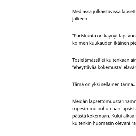
Mediassa julkaistavissa lapset
jälkeen.
”Pariskunta on käynyt läpi vu
kolmen kuukauden ikäinen pie
Tosielämässä ei kuitenkaan ain
”eheyttävää kokemusta” elävä
Tämä on yksi sellainen tarina
Meidän lapsettomuustarinamme a
rupesimme puhumaan lapsista. E
päästä kokemaan. Kului aikaa
kuitenkin huomasin olevani ras