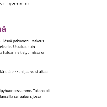
 koin myös elämäni
.
nä
i läsnä jatkuvasti. Raskaus
ekselle. Uskaltauduin
ä haluan ne tietyt, missä on
kä sitä pikkuhiljaa voisi alkaa
kylpyhuoneessamme. Takana oli
anssilla sairaalaan, jossa