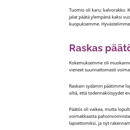
Tuomio oli karu: kalvorakko. K
jalat päätä ylempänä kaksi vu
kuopuksemme. Hyvästelimme 
Raskas päät
Kokemuksemme oli muokannut mei
vieneet suunnattomasti voima
Raskain sydämin päätimme lopu
siltä, että todennäköisyydet e
Päätös oli vaikea, mutta lopul
voimakkaasta pahoinvoinnista. 
lapsettomiksi, ja nyt raken