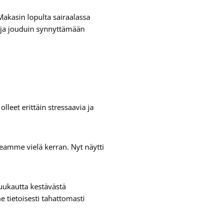
Makasin lopulta sairaalassa
ä ja jouduin synnyttämään
eet erittäin stressaavia ja
eamme vielä kerran. Nyt näytti
kuukautta kestävästä
 tietoisesti tahattomasti