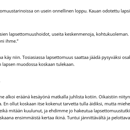
tomuustarinoissa on usein onnellinen loppu. Kauan odotettu lapsi
osien lapsettomuushoidot, useita keskenmenoja, kohtukuoleman. N
ni ihme.”
a käy niin. Tosiasiassa lapsettomuus saattaa jäädä pysyväksi osak
n lapsen muodossa koskaan tulekaan.
…
lkoi eräänä kesäyönä matkalla juhlista kotiin. Oikaistiin niityn p
n ollut koskaan itse kokenut tarvetta tulla äidiksi, mutta miehe
 eikä mitään kuulunut, ja ehdimme jo hakeutua lapsettomuustutk
kaana ensimmäistä kertaa ikinä. Tuntui jännittävältä ja pelottava