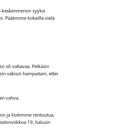
en keskenmenon syyksi
nni. Päätimme kokeilla vielä
o oli valtavaa. Pelkäsin
sin väkisin hampaitani, ettei
leen vahva.
kin ja koitimme rentoutua.
talonviikkoa 19, halusin