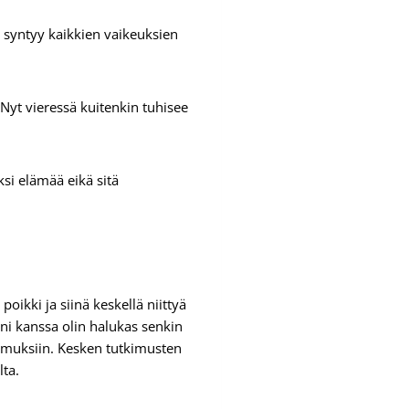
 syntyy kaikkien vaikeuksien
yt vieressä kuitenkin tuhisee
si elämää eikä sitä
oikki ja siinä keskellä niittyä
ni kanssa olin halukas senkin
imuksiin. Kesken tutkimusten
lta.