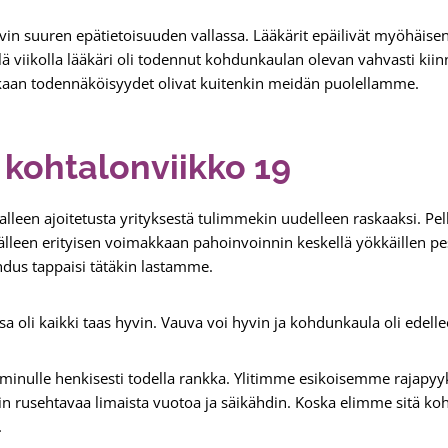
in suuren epätietoisuuden vallassa. Lääkärit epäilivät myöhäis
ellä viikolla lääkäri oli todennut kohdunkaulan olevan vahvasti kii
kaan todennäköisyydet olivat kuitenkin meidän puolellamme.
a kohtalonviikko 19
lleen ajoitetusta yrityksestä tulimmekin uudelleen raskaaksi. Pelk
 jälleen erityisen voimakkaan pahoinvoinnin keskellä yökkäillen pe
dus tappaisi tätäkin lastamme.
ssa oli kaikki taas hyvin. Vauva voi hyvin ja kohdunkaula oli edel
 minulle henkisesti todella rankka. Ylitimme esikoisemme rajapyy
n rusehtavaa limaista vuotoa ja säikähdin. Koska elimme sitä koh
.