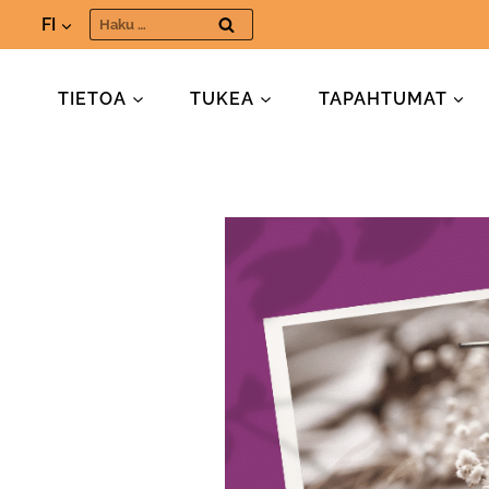
Siirry
Haku:
FI
sisältöön
TIETOA
TUKEA
TAPAHTUMAT