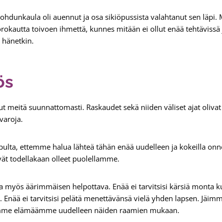
ohdunkaula oli auennut ja osa sikiöpussista valahtanut sen läpi. 
orokautta toivoen ihmettä, kunnes mitään ei ollut enää tehtäviss
hänetkin.
ös
tä suunnattomasti. Raskaudet sekä niiden väliset ajat olivat oll
varoja.
lta, ettemme halua lähteä tähän enää uudelleen ja kokeilla onn
ivät todellakaan olleet puolellamme.
ta myös äärimmäisen helpottava. Enää ei tarvitsisi kärsiä monta 
Enää ei tarvitsisi pelätä menettävänsä vielä yhden lapsen. Jäimme
namme elämäämme uudelleen näiden raamien mukaan.