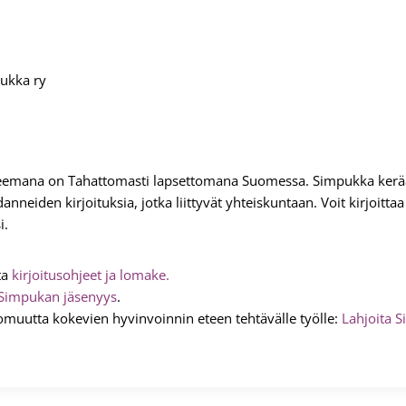
eemana on Tahattomasti lapsettomana Suomessa. Simpukka kerää
nneiden kirjoituksia, jotka liittyvät yhteiskuntaan. Voit kirjoitt
i.
ta
kirjoitusohjeet ja lomake.
Simpukan jäsenyys
.
omuutta kokevien hyvinvoinnin eteen tehtävälle työlle:
Lahjoita S