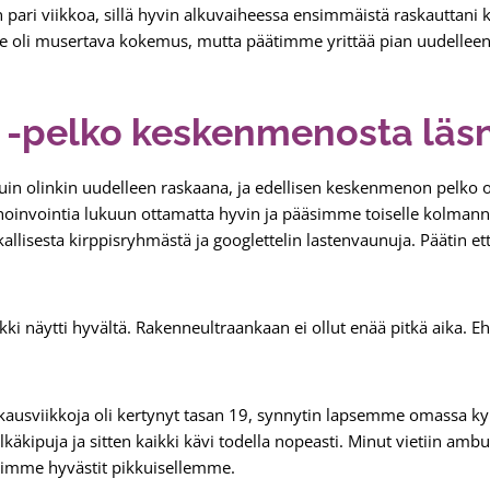
n pari viikkoa, sillä hyvin alkuvaiheessa ensimmäistä raskauttani
oli musertava kokemus, mutta päätimme yrittää pian uudelleen
s -pelko keskenmenosta läs
in olinkin uudelleen raskaana, ja edellisen keskenmenon pelko ol
hoinvointia lukuun ottamatta hyvin ja pääsimme toiselle kolmann
llisesta kirppisryhmästä ja googlettelin lastenvaunuja. Päätin ett
ikki näytti hyvältä. Rakenneultraankaan ei ollut enää pitkä aika. Eh
skausviikkoja oli kertynyt tasan 19, synnytin lapsemme omassa 
äkipuja ja sitten kaikki kävi todella nopeasti. Minut vietiin ambul
imme hyvästit pikkuisellemme.