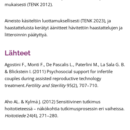
mukaisesti (TENK 2012).
Aineisto käsiteltiin luottamuksellisesti (TENK 2023), ja
haastatteluista kerätyt äänitteet hävitettiin haastattelujen ja
litteroinnin päätyttyä.
Lähteet
Agostini F., Monti F., De Pascalis L., Paterlini M., La Sala G. B.
& Blickstein I. (2011) Psychosocial support for infertile
couples during assisted reproductive technology
treatment.
Fertility and Sterility
95(2), 707–710.
Aho AL. & Kylmä J. (2012) Sensitiivinen tutkimus
hoitotieteessä – näkökohtia tutkimusprosessin eri vaiheissa.
Hoitotiede
24(4), 271–280.