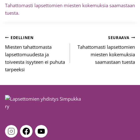
Tahattomasti lapsettomien miesten kokemuksia saamastaan
tuesta.
Artikkelien
EDELLINEN
SEURAAVA
selaus
Miesten tahattomasta
Tahattomasti lapsettomien
lapsettomuudesta ja
miesten kokemuksia
toiveesta isyyteen ei puhuta
saamastaan tuesta
tarpeeksi