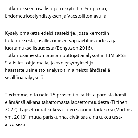
Tutkimukseen osallistujat rekrytoitiin Simpukan,
Endometrioosiyhdistyksen ja Väestöliiton avulla.
Kyselylomaketta edelsi saatekirje, jossa kerrottiin
tutkimuksesta, osallistumisen vapaaehtoisuudesta ja
luottamuksellisuudesta (Bengttson 2016).
Tutkimusaineiston taustamuuttujat analysoitiin IBM SPSS
Statistics -ohjelmalla, ja avokysymykset ja
haastatteluaineisto analysoitiin aineistolähtöisellä
sisällönanalyysillä.
Tiedämme, että noin 15 prosenttia kaikista pareista kärsii
elämänsä aikana tahattomasta lapsettomuudesta (Tiitinen
2022). Lapsettomat kokevat tuen saannin tärkeäksi (Martins
ym. 2013), mutta pariskunnat eivät saa aina tukea tasa-
arvoisesti.