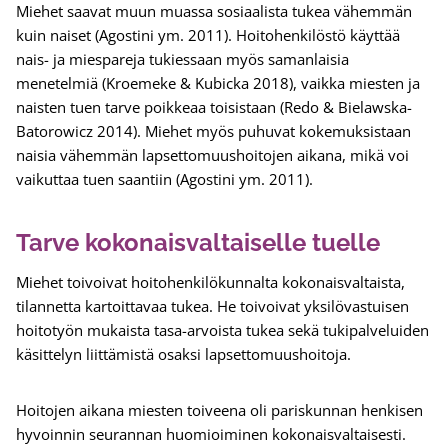
Miehet saavat muun muassa sosiaalista tukea vähemmän
kuin naiset (Agostini ym. 2011). Hoitohenkilöstö käyttää
nais- ja miespareja tukiessaan myös samanlaisia
menetelmiä (Kroemeke & Kubicka 2018), vaikka miesten ja
naisten tuen tarve poikkeaa toisistaan (Redo & Bielawska-
Batorowicz 2014). Miehet myös puhuvat kokemuksistaan
naisia vähemmän lapsettomuushoitojen aikana, mikä voi
vaikuttaa tuen saantiin (Agostini ym. 2011).
Tarve kokonaisvaltaiselle tuelle
Miehet toivoivat hoitohenkilökunnalta kokonaisvaltaista,
tilannetta kartoittavaa tukea. He toivoivat yksilövastuisen
hoitotyön mukaista tasa-arvoista tukea sekä tukipalveluiden
käsittelyn liittämistä osaksi lapsettomuushoitoja.
Hoitojen aikana miesten toiveena oli pariskunnan henkisen
hyvoinnin seurannan huomioiminen kokonaisvaltaisesti.