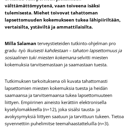
välttämättömyytenä, vaan toiveena isäksi
tulemisesta. Miehet toivovat tahattoman
lapsettomuuden kokemukseen tukea lähipiiriltään,
vertaisilta, ystäviltä ja ammattilaisilta.
Milla Salaman
terveystieteiden tutkinto-ohjelman pro
gradu -työ
Ikuisesti kahdestaan – tahaton lapsettomuus ja
sosiaalinen tuki miesten kokemana
selvitti miesten
kokemuksia tarvitsemastaan ja saamastaan tuesta.
Tutkimuksen tarkoituksena oli kuvata tahattomasti
lapsettomien miesten kokemuksia tuesta ja heidän
saamaansa ja tarvitsemaansa tukea lapsettomuuteen
liittyen. Empiirinen aineisto kerättiin elektronisella
kyselylomakkeella (n=12), joka sisälsi tausta- ja
avokysymyksiä liittyen saatuun ja tarvittuun tukeen. Tietoa
syvennettiin puhelimitse teemahaastatteluilla (n=3).