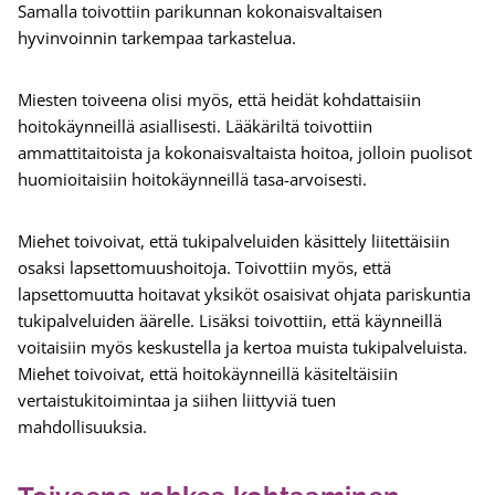
Samalla toivottiin parikunnan kokonaisvaltaisen
hyvinvoinnin tarkempaa tarkastelua.
Miesten toiveena olisi myös, että heidät kohdattaisiin
hoitokäynneillä asiallisesti. Lääkäriltä toivottiin
ammattitaitoista ja kokonaisvaltaista hoitoa, jolloin puolisot
huomioitaisiin hoitokäynneillä tasa-arvoisesti.
Miehet toivoivat, että tukipalveluiden käsittely liitettäisiin
osaksi lapsettomuushoitoja. Toivottiin myös, että
lapsettomuutta hoitavat yksiköt osaisivat ohjata pariskuntia
tukipalveluiden äärelle. Lisäksi toivottiin, että käynneillä
voitaisiin myös keskustella ja kertoa muista tukipalveluista.
Miehet toivoivat, että hoitokäynneillä käsiteltäisiin
vertaistukitoimintaa ja siihen liittyviä tuen
mahdollisuuksia.