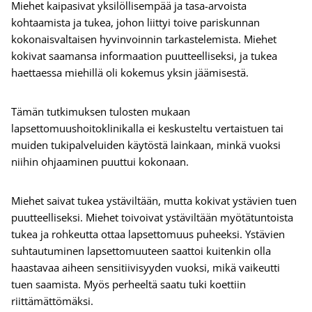
Miehet kaipasivat yksilöllisempää ja tasa-arvoista
kohtaamista ja tukea, johon liittyi toive pariskunnan
kokonaisvaltaisen hyvinvoinnin tarkastelemista. Miehet
kokivat saamansa informaation puutteelliseksi, ja tukea
haettaessa miehillä oli kokemus yksin jäämisestä.
Tämän tutkimuksen tulosten mukaan
lapsettomuushoitoklinikalla ei keskusteltu vertaistuen tai
muiden tukipalveluiden käytöstä lainkaan, minkä vuoksi
niihin ohjaaminen puuttui kokonaan.
Miehet saivat tukea ystäviltään, mutta kokivat ystävien tuen
puutteelliseksi. Miehet toivoivat ystäviltään myötätuntoista
tukea ja rohkeutta ottaa lapsettomuus puheeksi. Ystävien
suhtautuminen lapsettomuuteen saattoi kuitenkin olla
haastavaa aiheen sensitiivisyyden vuoksi, mikä vaikeutti
tuen saamista. Myös perheeltä saatu tuki koettiin
riittämättömäksi.