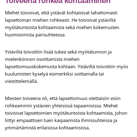
Toiveena rohkea kohtaaminen
Miehet toivoivat, että ystävät kohtaisivat tahattomasti
lapsettoman miehen rohkeasti. He toivoivat ystäviltä
myötätuntoista kohtaamista sekä miehen kokemusten
huomioimista parisuhteessa.
Ystäviltä toivottiin lisää tukea sekä myötätunnon ja
mielenkiinnon osoittamista miehen
lapsettomuuskokemusta kohtaan. Ystäviltä toivottiin myös
kuulumisten kyselyä esimerkiksi soittamalla tai
viestittelemällä.
Miesten toiveena oli, että lapsettomuus otettaisiin esiin
rohkeammin ystävien yhteisissä tapaamisissa. Miehet
toivoivat lapsettomien myötätuntoista kohtaamista, johon
liittyi empaattisen tuen kaipaamista ihmissuhteissa ja
ymmärtämistä erilaisissa kohtaamisissa.