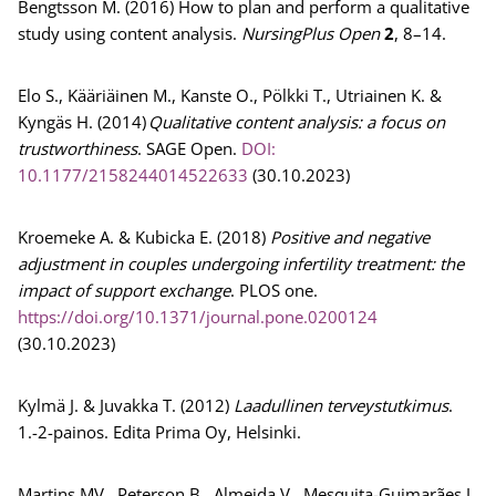
Bengtsson M. (2016) How to plan and perform a qualitative
study using content analysis.
NursingPlus Open
2
, 8–14.
Elo S., Kääriäinen M., Kanste O., Pölkki T., Utriainen K. &
Kyngäs H. (2014)
Qualitative content analysis: a focus on
trustworthiness
. SAGE Open.
DOI:
10.1177/2158244014522633
(30.10.2023)
Kroemeke A. & Kubicka E. (2018)
Positive and negative
adjustment in couples undergoing infertility treatment: the
impact of support exchange
. PLOS one.
https://doi.org/10.1371/journal.pone.0200124
(30.10.2023)
Kylmä J. & Juvakka T. (2012)
Laadullinen terveystutkimus
.
1.-2-painos. Edita Prima Oy, Helsinki.
Martins MV., Peterson B., Almeida V., Mesquita-Guimarães J.