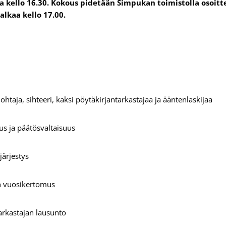
a kello 16.30.
Kokous pidetään Simpukan toimistolla osoitt
 alkaa kello
17.00
.
:
htaja, sihteeri, kaksi pöytäkirjantarkastajaa ja ääntenlaskijaa
us ja päätösvaltaisuus
järjestys
en vuosikertomus
ntarkastajan lausunto