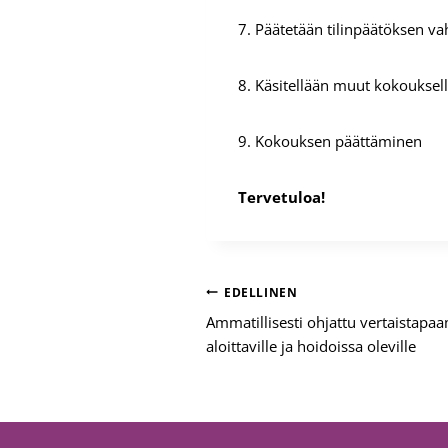
7. Päätetään tilinpäätöksen va
8. Käsitellään muut kokouksell
9. Kokouksen päättäminen
Tervetuloa!
Artikkelien
EDELLINEN
Ammatillisesti ohjattu vertaistapa
selaus
aloittaville ja hoidoissa oleville