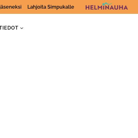
 jäseneksi
Lahjoita Simpukalle
TIEDOT