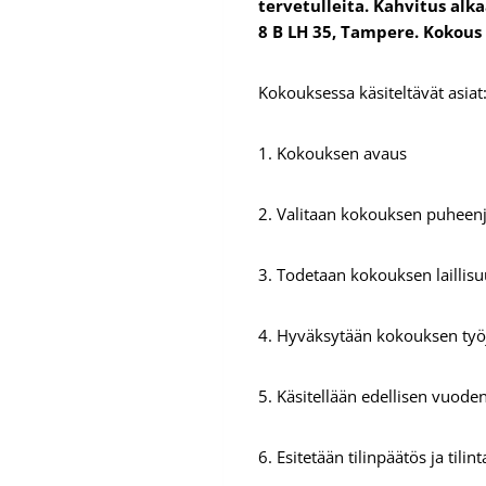
tervetulleita. Kahvitus alka
8 B LH 35, Tampere. Kokous
Kokouksessa käsiteltävät asiat
1. Kokouksen avaus
2. Valitaan kokouksen puheenjo
3. Todetaan kokouksen laillisu
4. Hyväksytään kokouksen työ
5. Käsitellään edellisen vuod
6. Esitetään tilinpäätös ja tili