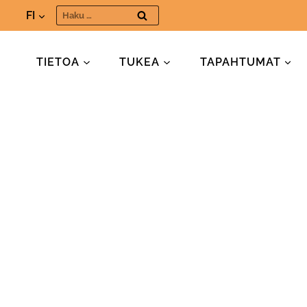
Siirry
Haku:
FI
sisältöön
TIETOA
TUKEA
TAPAHTUMAT