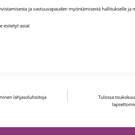
hvistamisesta ja vastuuvapauden myöntämisestä hallitukselle ja mu
e esitetyt asiat
aminen lahjasoluhoitoja
Tulossa toukokuu
lapsettomi