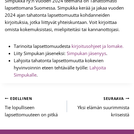
Simpukka ry:n vuoden 2024 teemana on Tahattomasti
lapsettomana Suomessa. Simpukka kerää ja jakaa vuoden
2024 ajan tahatonta lapsettomuutta kohdanneiden
kirjoituksia, jotka liittyvät yhteiskuntaan. Voit kirjoittaa
omista kokemuksistasi, mielipiteitäsi tai kannanottojasi.
Tarinoita lapsettomuudesta
kirjoitusohjeet ja lomake.
Liity Simpukan jäseneksi:
Simpukan jäsenyys
.
Lahjoita tahatonta lapsettomuutta kokevien
hyvinvoinnin eteen tehtävälle työlle:
Lahjoita
Simpukalle
.
Artikkelien
EDELLINEN
SEURAAVA
selaus
Tie lopulliseen
Yksi elämän suurimmista
lapsettomuuteen on pitkä
kriiseistä