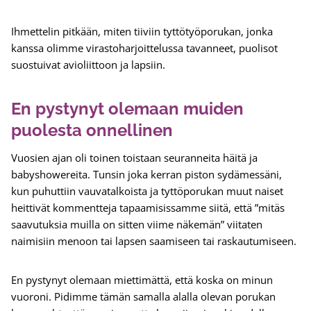
Ihmettelin pitkään, miten tiiviin tyttötyöporukan, jonka
kanssa olimme virastoharjoittelussa tavanneet, puolisot
suostuivat avioliittoon ja lapsiin.
En pystynyt olemaan muiden
puolesta onnellinen
Vuosien ajan oli toinen toistaan seuranneita häitä ja
babyshowereita. Tunsin joka kerran piston sydämessäni,
kun puhuttiin vauvatalkoista ja tyttöporukan muut naiset
heittivät kommentteja tapaamisissamme siitä, että ”mitäs
saavutuksia muilla on sitten viime näkemän” viitaten
naimisiin menoon tai lapsen saamiseen tai raskautumiseen.
En pystynyt olemaan miettimättä, että koska on minun
vuoroni. Pidimme tämän samalla alalla olevan porukan