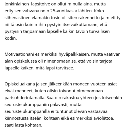
Jonkinlainen lapsitoive on ollut minulla aina, mutta
erityisen vahvana noin 25-vuotiaasta lähtien. Koko
siihenastinen elämäkin tosin oli siten rakennettu ja mietitty
niiltä osin kuin mihin pystyin itse vaikuttamaan, että
pystyisin tarjoamaan lapselle kaikin tavoin turvallisen
kodin.
Motivaationani esimerkiksi hyväpalkkaisen, mutta vaativan
alan opiskelussa oli nimenomaan se, että voisin tarjota
lapselle kaiken, mitä lapsi tarvitsee.
Opiskeluaikana ja sen jälkeenkään moneen vuoteen asiat
eivät menneet, kuten olisin toivonut nimenomaan
parisuhderintamalla. Saatoin rakastua yhteen jos toiseenkin
seurustelukumppaniin palavasti, mutta
seurustelukumppanilla ei tuntunut olevan vastaavaa
kiinnostusta itseäni kohtaan eikä esimerkiksi avioliittoa,
saati lasta kohtaan.