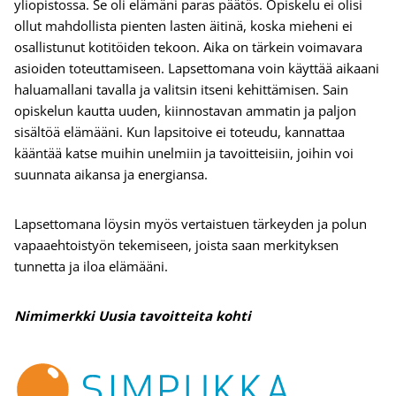
yliopistossa. Se oli elämäni paras päätös. Opiskelu ei olisi
ollut mahdollista pienten lasten äitinä, koska mieheni ei
osallistunut kotitöiden tekoon. Aika on tärkein voimavara
asioiden toteuttamiseen. Lapsettomana voin käyttää aikaani
haluamallani tavalla ja valitsin itseni kehittämisen. Sain
opiskelun kautta uuden, kiinnostavan ammatin ja paljon
sisältöä elämääni. Kun lapsitoive ei toteudu, kannattaa
kääntää katse muihin unelmiin ja tavoitteisiin, joihin voi
suunnata aikansa ja energiansa.
Lapsettomana löysin myös vertaistuen tärkeyden ja polun
vapaaehtoistyön tekemiseen, joista saan merkityksen
tunnetta ja iloa elämääni.
Nimimerkki Uusia tavoitteita kohti