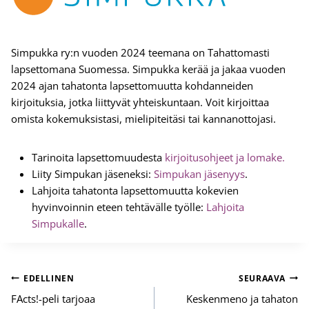
Simpukka ry:n vuoden 2024 teemana on Tahattomasti
lapsettomana Suomessa. Simpukka kerää ja jakaa vuoden
2024 ajan tahatonta lapsettomuutta kohdanneiden
kirjoituksia, jotka liittyvät yhteiskuntaan. Voit kirjoittaa
omista kokemuksistasi, mielipiteitäsi tai kannanottojasi.
Tarinoita lapsettomuudesta
kirjoitusohjeet ja lomake.
Liity Simpukan jäseneksi:
Simpukan jäsenyys
.
Lahjoita tahatonta lapsettomuutta kokevien
hyvinvoinnin eteen tehtävälle työlle:
Lahjoita
Simpukalle
.
Artikkelien
EDELLINEN
SEURAAVA
selaus
FActs!-peli tarjoaa
Keskenmeno ja tahaton