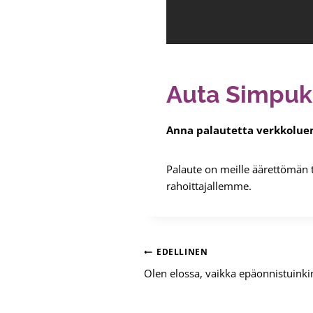
Auta Simpuk
Anna palautetta verkkolue
Palaute on meille äärettömän 
rahoittajallemme.
Artikkelien
EDELLINEN
Olen elossa, vaikka epäonnistuink
selaus