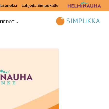
 jäseneksi
Lahjoita Simpukalle
TIEDOT