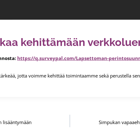
kaa kehittämään verkkolue
nnosta:
https://q.surveypal.com/Lapsettoman-perintosuunn
tärkeää, jotta voimme kehittää toimintaamme sekä perustella sen 
in lisääntymään
Simpukan vapaaeht