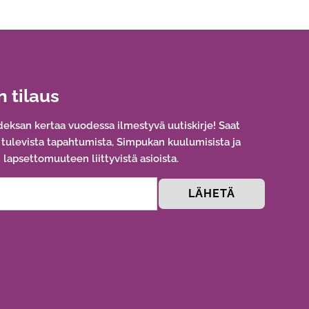
n tilaus
eksan kertaa vuodessa ilmestyvä uutiskirje! Saat
a tulevista tapahtumista, Simpukan kuulumisista ja
lapsettomuuteen liittyvistä asioista.
LÄHETÄ