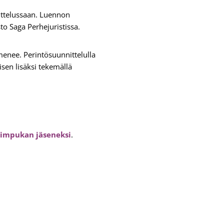
ittelussaan. Luennon
sto Saga Perhejuristissa.
menee. Perintösuunnittelulla
sen lisäksi tekemällä
 Simpukan jäseneksi
.