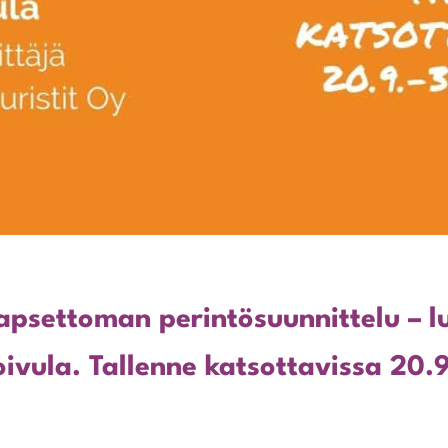
apsettoman perintösuunnittelu – l
oivula. Tallenne katsottavissa 20.