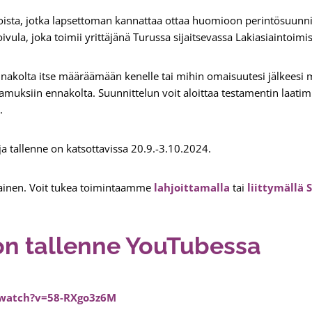
oista, jotka lapsettoman kannattaa ottaa huomioon perintösuunn
ivula, joka toimii yrittäjänä Turussa sijaitsevassa Lakiasiaintoimi
nnakolta itse määräämään kenelle tai mihin omaisuutesi jälkeesi 
muksiin ennakolta. Suunnittelun voit aloittaa testamentin laatimi
.
ja tallenne on katsottavissa 20.9.-3.10.2024.
lmainen. Voit tukea toimintaamme
lahjoittamalla
tai
liittymällä
on tallenne YouTubessa
/watch?v=58-RXgo3z6M