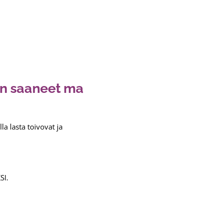
en saaneet
ma
la lasta toivovat ja
SI.