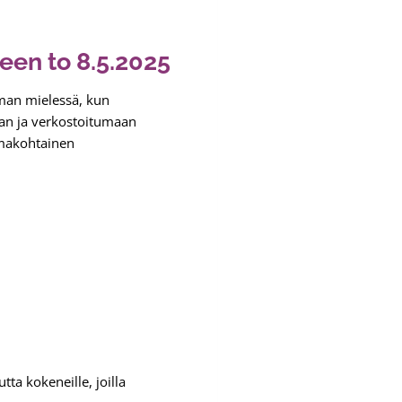
en to 8.5.2025
oman mielessä, kun
aan ja verkostoitumaan
omakohtainen
ta kokeneille, joilla