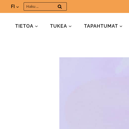
Siirry
Haku:
FI
sisältöön
TIETOA
TUKEA
TAPAHTUMAT