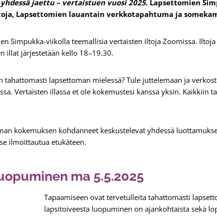
hdessä jaettu – vertaistuen vuosi 2025
. Lapsettomien Sim
ltoja, Lapsettomien lauantain verkkotapahtuma ja someka
n Simpukka-viikolla teemallisia vertaisten iltoja Zoomissa. Ilto
en illat järjestetään kello 18–19.30.
a on tahattomasti lapsettoman mielessä? Tule juttelemaan ja verk
sa. Vertaisten illassa et ole kokemustesi kanssa yksin. Kaikkiin t
aman kokemuksen kohdanneet keskustelevat yhdessä luottamuksellise
itse ilmoittautua etukäteen.
luopuminen ma 5.5.2025
Tapaamiseen ovat tervetulleita tahattomasti lapsetto
lapsitoiveesta luopuminen on ajankohtaista sekä lop