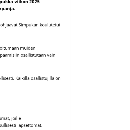
pukka-viikon 2025
mpanja.
ja ohjaavat Simpukan koulutetut
ostoitumaan muiden
apaamisiin osallistutaan vain
sti. Kaikilla osallistujilla on
mat, joille
ullisesti lapsettomat.