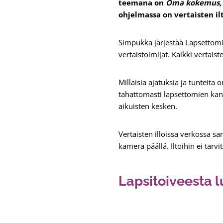
teemana on
Oma kokemus, y
ohjelmassa on vertaisten i
Simpukka järjestää Lapsettomie
vertaistoimijat. Kaikki vertaist
Millaisia ajatuksia ja tunteit
tahattomasti lapsettomien kans
aikuisten kesken.
Vertaisten illoissa verkossa s
kamera päällä. Iltoihin ei tarv
Lapsitoiveesta 