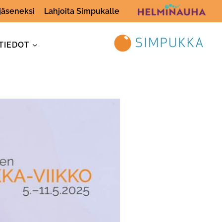
 jäseneksi
Lahjoita Simpukalle
TIEDOT