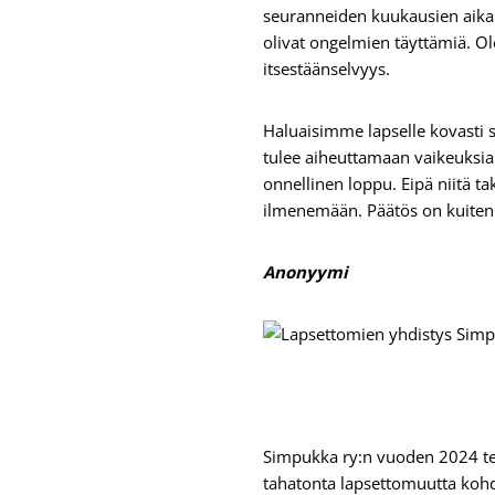
seuranneiden kuukausien aikana
olivat ongelmien täyttämiä. O
itsestäänselvyys.
Haluaisimme lapselle kovasti 
tulee aiheuttamaan vaikeuksia m
onnellinen loppu. Eipä niitä ta
ilmenemään. Päätös on kuitenki
Anonyymi
Simpukka ry:n vuoden 2024 t
tahatonta lapsettomuutta kohda