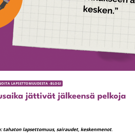
NOITA LAPSETTOMUUDESTA -BLOGI
usaika jättivät jälkeensä pelkoja
: tahaton lapsettomuus, sairaudet, keskenmenot
.