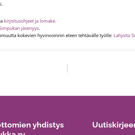
i.
ta
kirjoitusohjeet ja lomake.
Simpukan jäsenyys
.
omuutta kokevien hyvinvoinnin eteen tehtävälle työlle:
Lahjoita S
ttomien yhdistys
Uutiskirjee
kka ry