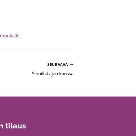
impukalle
.
SEURAAVA
Sinuiksi ajan kanssa
n tilaus