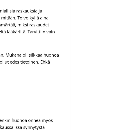
allisia raskauksia ja
 mitään. Toivo kyllä aina
 ymmärtää, miksi raskaudet
ä lääkäriltä. Tarvittiin vain
een. Mukana oli silkkaa huonoa
ollut edes tietoinen. Ehkä
itenkin huonoa onnea myös
kkaussalissa synnytystä