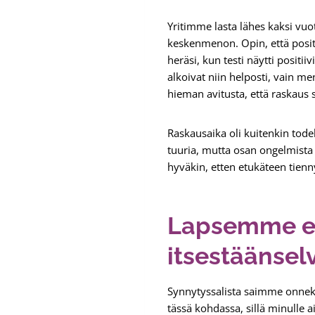
Yritimme lasta lähes kaksi vu
keskenmenon. Opin, että positi
heräsi, kun testi näytti positi
alkoivat niin helposti, vain me
hieman avitusta, että raskaus 
Raskausaika oli kuitenkin tode
tuuria, mutta osan ongelmista a
hyväkin, etten etukäteen tienn
Lapsemme ei
itsestäänsel
Synnytyssalista saimme onnek
tässä kohdassa, sillä minulle 