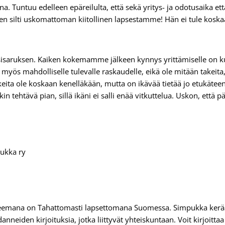
. Tuntuu edelleen epäreilulta, että sekä yritys- ja odotusaika et
len silti uskomattoman kiitollinen lapsestamme! Hän ei tule kosk
sisaruksen. Kaiken kokemamme jälkeen kynnys yrittämiselle on kui
yös mahdolliselle tulevalle raskaudelle, eikä ole mitään takeita, 
keita ole koskaan kenelläkään, mutta on ikävää tietää jo etukäteen,
n tehtävä pian, sillä ikäni ei salli enää vitkuttelua. Uskon, että
eemana on Tahattomasti lapsettomana Suomessa. Simpukka kerää
nneiden kirjoituksia, jotka liittyvät yhteiskuntaan. Voit kirjoitt