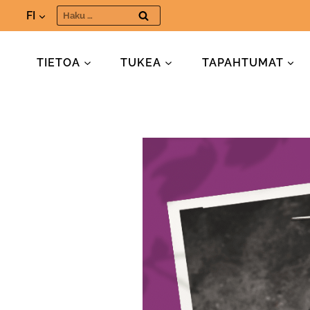
Siirry
Haku:
FI
sisältöön
TIETOA
TUKEA
TAPAHTUMAT