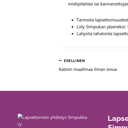
mielipiteitäsi tai kannanottojas
Tarinoita lapsettomuudes
Liity Simpukan jäseneksi:
Lahjoita tahatonta lapsett
Artikkelien
EDELLINEN
Katson maailmaa ilman sinua
selaus
Lapse
Simpu