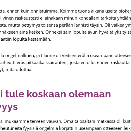
otta, ennen kuin onnistuimme. Koimme tuona aikana useita biokemi
ivinen raskaustesti ei ainakaan minun kohdallani tarkoita yhtään
ivista, mutta pettymys toisensa perään lannisti täysin. Oli vaikea
nnäkseen aina kesken. Onneksi sain lopulta avun hyvältä yksityiselt
saatiin lopulta kestämään.
lla ongelmallinen, ja tilanne oli veitsenterällä useampaan ottees
iheutti eräs pitkäaikaissairauteni, josta en ollut ennen raskautta 
yt, mitä odottaa.
 tule koskaan olemaan
vyys
si mukaamme terveen vauvan. Omalta osaltani matkassa oli ku
aiheutuneita fyysisiä ongelmia korjattiin useampaan otteeseen lei