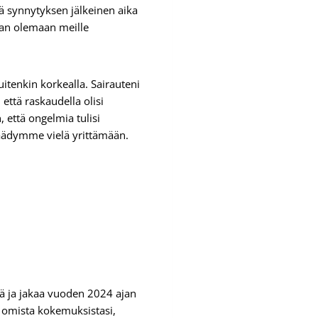
tä synnytyksen jälkeinen aika
aan olemaan meille
tenkin korkealla. Sairauteni
että raskaudella olisi
 että ongelmia tulisi
 päädymme vielä yrittämään.
 ja jakaa vuoden 2024 ajan
aa omista kokemuksistasi,