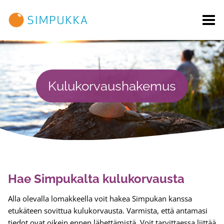
Siirry
sisältöön
Kulukorvaushakemus
Hae Simpukalta kulukorvausta
Alla olevalla lomakkeella voit hakea Simpukan kanssa
etukäteen sovittua kulukorvausta. Varmista, että antamasi
tiedot ovat oikein ennen lähettämistä. Voit tarvittaessa liittää