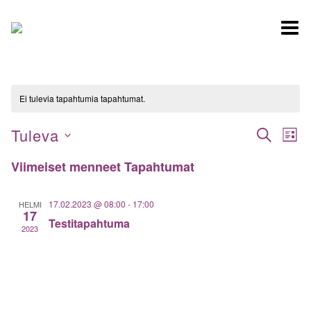
Siirry
sisältöön
Ei tulevia tapahtumia tapahtumat.
Tuleva
Tapaht
Ta
ETSI
LIST
Vie
Etsi
Valitse
Viimeiset menneet Tapahtumat
Nav
päivä.
aja
Näkymä
17.02.2023 @ 08:00
-
17:00
HELMI
17
navigoin
Testitapahtuma
2023