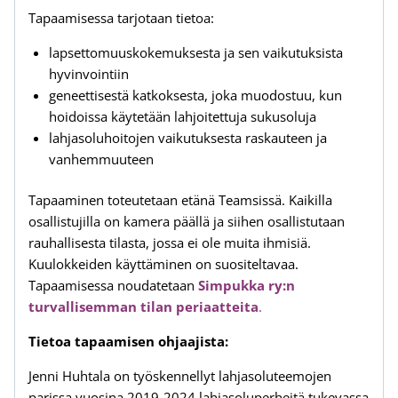
Tapaamisessa tarjotaan tietoa:
lapsettomuuskokemuksesta ja sen vaikutuksista
hyvinvointiin
geneettisestä katkoksesta, joka muodostuu, kun
hoidoissa käytetään lahjoitettuja sukusoluja
lahjasoluhoitojen vaikutuksesta raskauteen ja
vanhemmuuteen
Tapaaminen toteutetaan etänä Teamsissä. Kaikilla
osallistujilla on kamera päällä ja siihen osallistutaan
rauhallisesta tilasta, jossa ei ole muita ihmisiä.
Kuulokkeiden käyttäminen on suositeltavaa.
Tapaamisessa noudatetaan
Simpukka ry:n
turvallisemman tilan periaatteita
.
Tietoa tapaamisen ohjaajista:
Jenni Huhtala on työskennellyt lahjasoluteemojen
parissa vuosina 2019-2024 lahjasoluperheitä tukevassa