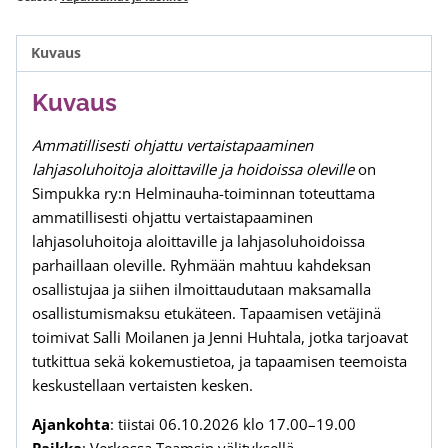
aloittaville
ja
Kuvaus
hoidoissa
oleville,
Kuvaus
syksy
2026
Ammatillisesti ohjattu vertaistapaaminen
määrä
lahjasoluhoitoja aloittaville ja hoidoissa oleville
on
Simpukka ry:n Helminauha-toiminnan toteuttama
ammatillisesti ohjattu vertaistapaaminen
lahjasoluhoitoja aloittaville ja lahjasoluhoidoissa
parhaillaan oleville. Ryhmään mahtuu kahdeksan
osallistujaa ja siihen ilmoittaudutaan maksamalla
osallistumismaksu etukäteen. Tapaamisen vetäjinä
toimivat Salli Moilanen ja Jenni Huhtala, jotka tarjoavat
tutkittua sekä kokemustietoa, ja tapaamisen teemoista
keskustellaan vertaisten kesken.
Ajankohta
: tiistai 06.10.2026 klo 17.00–19.00
Paikka
: Verkossa Teamsin välityksellä