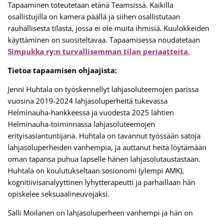
Tapaaminen toteutetaan etänä Teamsissä. Kaikilla
osallistujilla on kamera päällä ja siihen osallistutaan
rauhallisesta tilasta, jossa ei ole muita ihmisiä. Kuulokkeiden
käyttäminen on suositeltavaa. Tapaamisessa noudatetaan
Simpukka ry:n turvallisemman tilan periaatteita
.
Tietoa tapaamisen ohjaajista:
Jenni Huhtala on työskennellyt lahjasoluteemojen parissa
vuosina 2019-2024 lahjasoluperheitä tukevassa
Helminauha-hankkeessa ja vuodesta 2025 lähtien
Helminauha-toiminnassa lahjasoluteemojen
erityisasiantuntijana. Huhtala on tavannut työssään satoja
lahjasoluperheiden vanhempia, ja auttanut heitä löytämään
oman tapansa puhua lapselle hänen lahjasolutaustastaan.
Huhtala on koulutukseltaan sosionomi (ylempi AMK),
kognitiivisanalyyttinen lyhytterapeutti ja parhaillaan hän
opiskelee seksuaalineuvojaksi.
Salli Moilanen on lahjasoluperheen vanhempi ja hän on