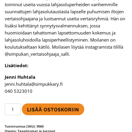
toiminut useita vuosia lahjasoluperheiden vanhemmille
suunnattujen lahjasolutaustasta lapselle puhumisen iltojen
vertaisohjaajana ja luotsannut useita vertaisryhmiä. Hän on
lisäksi kehittänyt synnytysvalmennuksen, jossa
huomioidaan tahattoman lapsettomuuden kokemus ja
lahjasoluhoidoilla lapsiperheellistyminen. Moilanen on
koulutukseltaan kätilö. Moilasen löytää instagramista tilillä
@simpukan_vertaisohjaaja_salli.
Lisätiedot:
Jenni Huhtala
jenni.huhtala@simpukkary.fi
040 5323010
Ammatillisesti
LISÄÄ OSTOSKORIIN
ohjattu
vertaistapaaminen
Tuotetunnus (SKU):
9060
lahjasoluhoitoja
Osasto:
Tapahtumat ja luennot