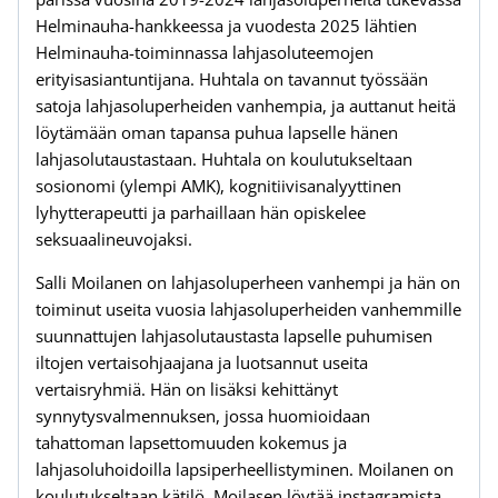
Helminauha-hankkeessa ja vuodesta 2025 lähtien
Helminauha-toiminnassa lahjasoluteemojen
erityisasiantuntijana. Huhtala on tavannut työssään
satoja lahjasoluperheiden vanhempia, ja auttanut heitä
löytämään oman tapansa puhua lapselle hänen
lahjasolutaustastaan. Huhtala on koulutukseltaan
sosionomi (ylempi AMK), kognitiivisanalyyttinen
lyhytterapeutti ja parhaillaan hän opiskelee
seksuaalineuvojaksi.
Salli Moilanen on lahjasoluperheen vanhempi ja hän on
toiminut useita vuosia lahjasoluperheiden vanhemmille
suunnattujen lahjasolutaustasta lapselle puhumisen
iltojen vertaisohjaajana ja luotsannut useita
vertaisryhmiä. Hän on lisäksi kehittänyt
synnytysvalmennuksen, jossa huomioidaan
tahattoman lapsettomuuden kokemus ja
lahjasoluhoidoilla lapsiperheellistyminen. Moilanen on
koulutukseltaan kätilö. Moilasen löytää instagramista