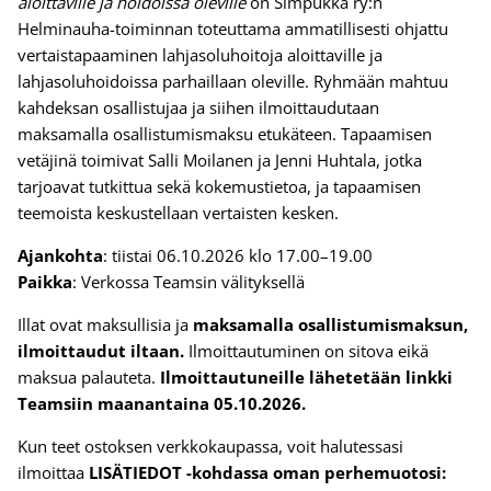
aloittaville ja hoidoissa oleville
on Simpukka ry:n
Helminauha-toiminnan toteuttama ammatillisesti ohjattu
vertaistapaaminen lahjasoluhoitoja aloittaville ja
lahjasoluhoidoissa parhaillaan oleville. Ryhmään mahtuu
kahdeksan osallistujaa ja siihen ilmoittaudutaan
maksamalla osallistumismaksu etukäteen. Tapaamisen
vetäjinä toimivat Salli Moilanen ja Jenni Huhtala, jotka
tarjoavat tutkittua sekä kokemustietoa, ja tapaamisen
teemoista keskustellaan vertaisten kesken.
Ajankohta
: tiistai 06.10.2026 klo 17.00–19.00
Paikka
: Verkossa Teamsin välityksellä
Illat ovat maksullisia ja
maksamalla osallistumismaksun,
ilmoittaudut iltaan.
Ilmoittautuminen on sitova eikä
maksua palauteta.
Ilmoittautuneille lähetetään linkki
Teamsiin maanantaina 05.10.2026.
Kun teet ostoksen verkkokaupassa, voit halutessasi
ilmoittaa
LISÄTIEDOT -kohdassa oman perhemuotosi: