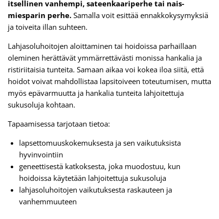
itsellinen vanhempi, sateenkaariperhe tai nais-
miesparin perhe.
Samalla voit esittää ennakkokysymyksiä
ja toiveita illan suhteen.
Lahjasoluhoitojen aloittaminen tai hoidoissa parhaillaan
oleminen herättävät ymmärrettävästi monissa hankalia ja
ristiriitaisia tunteita. Samaan aikaa voi kokea iloa siitä, että
hoidot voivat mahdollistaa lapsitoiveen toteutumisen, mutta
myös epävarmuutta ja hankalia tunteita lahjoitettuja
sukusoluja kohtaan.
Tapaamisessa tarjotaan tietoa:
lapsettomuuskokemuksesta ja sen vaikutuksista
hyvinvointiin
geneettisestä katkoksesta, joka muodostuu, kun
hoidoissa käytetään lahjoitettuja sukusoluja
lahjasoluhoitojen vaikutuksesta raskauteen ja
vanhemmuuteen