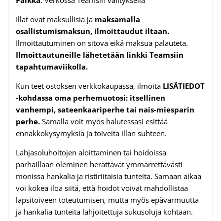
Illat ovat maksullisia ja
maksamalla
osallistumismaksun, ilmoittaudut iltaan.
Ilmoittautuminen on sitova eikä maksua palauteta.
Ilmoittautuneille lähetetään linkki Teamsiin
tapahtumaviikolla.
Kun teet ostoksen verkkokaupassa, ilmoita
LISÄTIEDOT
-kohdassa oma perhemuotosi: itsellinen
vanhempi, sateenkaariperhe tai nais-miesparin
perhe.
Samalla voit myös halutessasi esittää
ennakkokysymyksiä ja toiveita illan suhteen.
Lahjasoluhoitojen aloittaminen tai hoidoissa
parhaillaan oleminen herättävät ymmärrettävästi
monissa hankalia ja ristiriitaisia tunteita. Samaan aikaa
voi kokea iloa siitä, että hoidot voivat mahdollistaa
lapsitoiveen toteutumisen, mutta myös epävarmuutta
ja hankalia tunteita lahjoitettuja sukusoluja kohtaan.