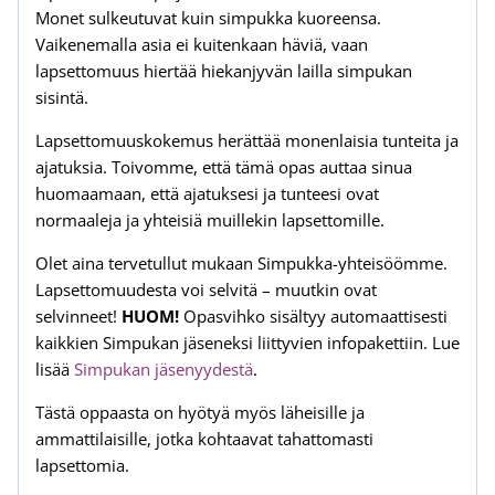
Monet sulkeutuvat kuin simpukka kuoreensa.
Vaikenemalla asia ei kuitenkaan häviä, vaan
lapsettomuus hiertää hiekanjyvän lailla simpukan
sisintä.
Lapsettomuuskokemus herättää monenlaisia tunteita ja
ajatuksia. Toivomme, että tämä opas auttaa sinua
huomaamaan, että ajatuksesi ja tunteesi ovat
normaaleja ja yhteisiä muillekin lapsettomille.
Olet aina tervetullut mukaan Simpukka-yhteisöömme.
Lapsettomuudesta voi selvitä – muutkin ovat
selvinneet!
HUOM!
Opasvihko sisältyy automaattisesti
kaikkien Simpukan jäseneksi liittyvien infopakettiin. Lue
lisää
Simpukan jäsenyydestä
.
Tästä oppaasta on hyötyä myös läheisille ja
ammattilaisille, jotka kohtaavat tahattomasti
lapsettomia.