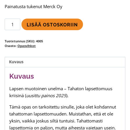
Painatusta tukenut Merck Oy
Lapsen
LISÄÄ OSTOSKORIIN
muotoinen
unelma
Tuotetunnus (SKU):
4005
-
Osasto:
Opasvihkot
Tahaton
lapsettomuus
Kuvaus
kriisinä
määrä
Kuvaus
Lapsen muotoinen unelma – Tahaton lapsettomuus
kriisinä (
uusittu painos 2025
).
Tämä opas on tarkoitettu sinulle, joka olet kohdannut
tahattoman lapsettomuuden. Muistathan, että et ole
yksin, vaikka joskus siltä tuntuisi. Tahattomasti
lapsettomia on paljon, mutta aiheesta vaietaan usein.