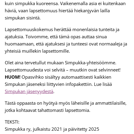
kuin simpukka kuoreensa. Vaikenemalla asia ei kuitenkaan
häviä, vaan lapsettomuus hiertää hiekanjyvän lailla
simpukan sisintä.
Lapsettomuuskokemus herättää monenlaisia tunteita ja
ajatuksia. Toivomme, että tämä opas auttaa sinua
huomaamaan, että ajatuksesi ja tunteesi ovat normaaleja ja
yhteisiä muillekin lapsettomille.
Olet aina tervetullut mukaan Simpukka-yhteisöömme.
Lapsettomuudesta voi selvitä – muutkin ovat selvinneet!
HUOM!
Opasvihko sisältyy automaattisesti kaikkien
Simpukan jäseneksi liittyvien infopakettiin. Lue lisää
Simpukan jäsenyydestä
.
Tästä oppaasta on hyötyä myös läheisille ja ammattilaisille,
jotka kohtaavat tahattomasti lapsettomia.
TEKSTI:
Simpukka ry, julkaistu 2021 ja päivitetty 2025