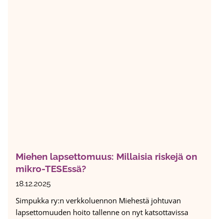
t
e
i
:
5
A
0
i
0
h
0
e
e
e
u
n
r
a
o
H
a
e
S
l
i
m
Miehen lapsettomuus: Millaisia riskejä on
m
i
mikro-TESEssä?
p
n
u
a
18.12.2025
k
u
Simpukka ry:n verkkoluennon Miehestä johtuvan
k
h
lapsettomuuden hoito tallenne on nyt katsottavissa
a
a