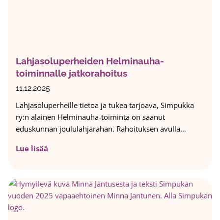
s
:
M
i
l
Lahjasoluperheiden Helminauha-
l
toiminnalle jatkorahoitus
a
i
11.12.2025
s
Lahjasoluperheille tietoa ja tukea tarjoava, Simpukka
i
ry:n alainen Helminauha-toiminta on saanut
a
eduskunnan joululahjarahan. Rahoituksen avulla…
r
i
L
Lue lisää
s
a
k
h
e
j
j
a
ä
s
o
o