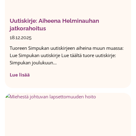
n
t
ä
Uutiskirje: Aiheena Helminauhan
k
jatkorahoitus
a
l
18.12.2025
e
Tuoreen Simpukan uutiskirjeen aiheina muun muassa:
n
Lue Simpukan uutiskirje Lue täältä tuore uutiskirje:
t
Simpukan joulukuun…
e
r
U
Lue lisää
i
u
l
t
a
i
h
s
j
k
o
i
i
r
t
j