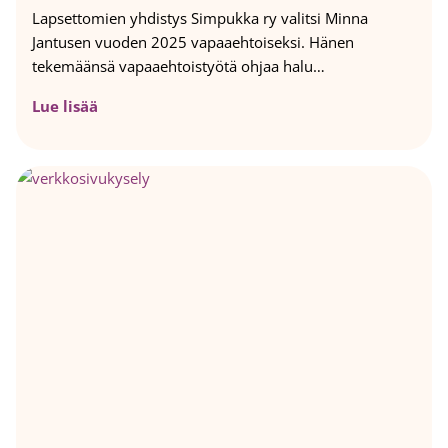
u
Lapsettomien yhdistys Simpukka ry valitsi Minna
h
Jantusen vuoden 2025 vapaaehtoiseksi. Hänen
a
tekemäänsä vapaaehtoistyötä ohjaa halu…
-
t
S
Lue lisää
o
i
i
m
m
p
i
u
n
k
n
a
a
n
l
v
l
u
e
o
j
d
a
e
t
n
k
v