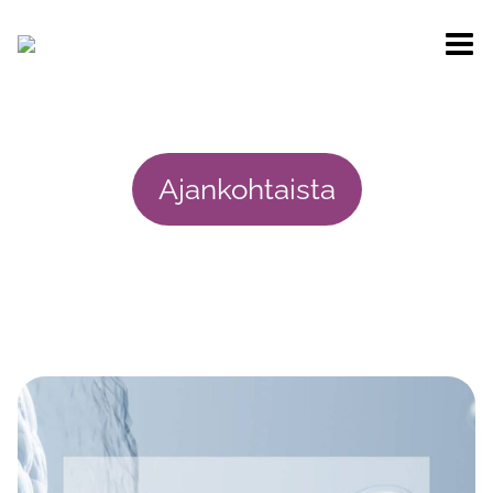
Siirry
sisältöön
Ajankohtaista