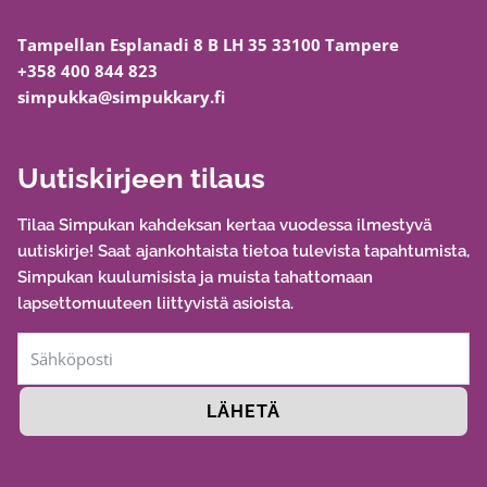
n
u
e
k
Tampellan Esplanadi 8 B LH 35 33100 Tampere
n
y
+358 400 844 823
s
simpukka@simpukkary.fi
e
l
y
Uutiskirjeen tilaus
y
n
Tilaa Simpukan kahdeksan kertaa vuodessa ilmestyvä
!
uutiskirje! Saat ajankohtaista tietoa tulevista tapahtumista,
Simpukan kuulumisista ja muista tahattomaan
lapsettomuuteen liittyvistä asioista.
LÄHETÄ