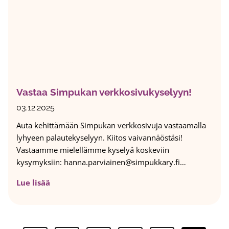
o
a
r
p
a
a
h
a
o
e
i
h
t
t
Vastaa Simpukan verkkosivukyselyyn!
u
o
s
i
03.12.2025
s
Auta kehittämään Simpukan verkkosivuja vastaamalla
e
lyhyeen palautekyselyyn. Kiitos vaivannäöstäsi!
k
Vastaamme mielellämme kyselyä koskeviin
s
kysymyksiin: hanna.parviainen@simpukkary.fi…
i
2
V
Lue lisää
0
a
2
s
5
t