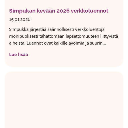
ä
t
Simpukan kevään 2026 verkkoluennot
d
a
ä
k
15.01.2026
i
o
Simpukka järjestää säännöllisesti verkkoluentoja
l
k
monipuolisesti tahattomaan lapsettomuuteen liittyvistä
m
e
aiheista. Luennot ovat kaikille avoimia ja suurin…
a
v
n
a
S
Lue lisää
l
:
i
a
k
m
s
e
p
t
r
u
a
r
k
,
o
a
j
t
n
o
a
k
s
r
e
s
i
v
u