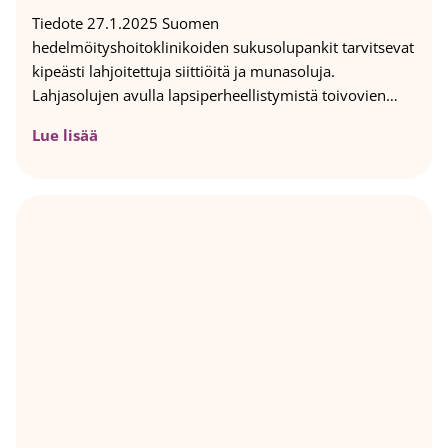
Tiedote 27.1.2025 Suomen
hedelmöityshoitoklinikoiden sukusolupankit tarvitsevat
kipeästi lahjoitettuja siittiöitä ja munasoluja.
Lahjasolujen avulla lapsiperheellistymistä toivovien…
H
Lue lisää
u
u
t
a
v
a
p
u
l
a
s
i
i