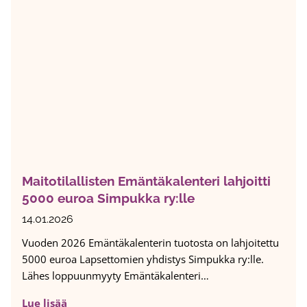
n
ä
k
a
ä
u
s
n
s
i
2
o
m
0
l
e
2
u
d
6
j
i
v
e
a
e
n
l
r
l
l
k
a
Maitotilallisten Emäntäkalenteri lahjoitti
e
k
h
5000 euroa Simpukka ry:lle
o
j
l
14.01.2026
o
u
Vuoden 2026 Emäntäkalenterin tuotosta on lahjoitettu
i
e
5000 euroa Lapsettomien yhdistys Simpukka ry:lle.
t
n
Lähes loppuunmyyty Emäntäkalenteri…
t
n
a
o
M
Lue lisää