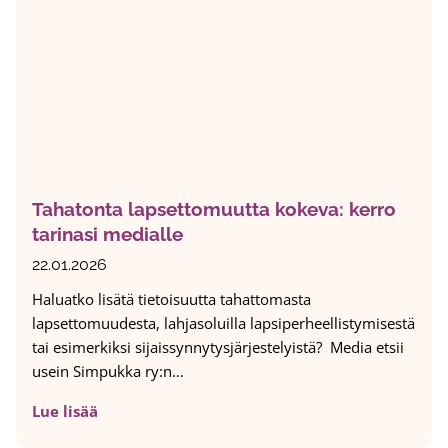
t
t
i
ö
i
s
t
ä
Tahatonta lapsettomuutta kokeva: kerro
j
tarinasi medialle
a
m
22.01.2026
u
Haluatko lisätä tietoisuutta tahattomasta
n
lapsettomuudesta, lahjasoluilla lapsiperheellistymisestä
a
tai esimerkiksi sijaissynnytysjärjestelyistä? Media etsii
s
usein Simpukka ry:n…
o
l
T
Lue lisää
u
a