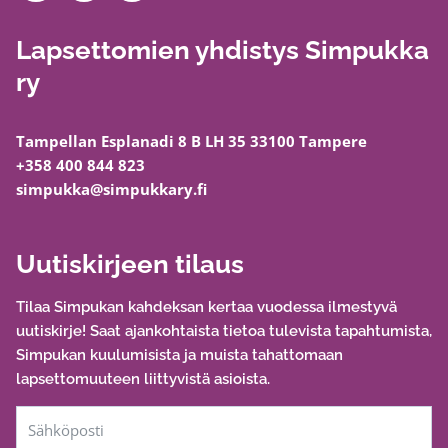
v
e
t
a
u
Lapsettomien yhdistys Simpukka
n
v
ry
ä
e
y
r
t
t
Tampellan Esplanadi 8 B LH 35 33100 Tampere
t
a
+358 400 844 823
e
i
simpukka@simpukkary.fi
l
s
y
t
a
Uutiskirjeen tilaus
p
a
Tilaa Simpukan kahdeksan kertaa vuodessa ilmestyvä
a
uutiskirje! Saat ajankohtaista tietoa tulevista tapahtumista,
m
Simpukan kuulumisista ja muista tahattomaan
i
lapsettomuuteen liittyvistä asioista.
n
e