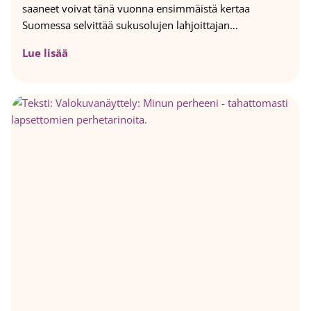
saaneet voivat tänä vuonna ensimmäistä kertaa
s
Suomessa selvittää sukusolujen lahjoittajan…
s
a
L
Lue lisää
2
a
0
h
2
j
6
a
s
o
l
u
h
o
i
d
o
i
l