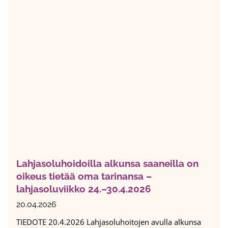
a
e
-
r
v
t
i
a
i
i
k
s
k
t
o
u
k
e
a
t
o
Lahjasoluhoidoilla alkunsa saaneilla on
u
oikeus tietää oma tarinansa –
k
lahjasoluviikko 24.–30.4.2026
o
k
20.04.2026
u
TIEDOTE 20.4.2026 Lahjasoluhoitojen avulla alkunsa
u