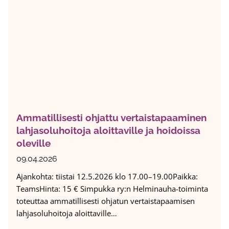
i
a
p
k
s
u
k
t
k
o
i
a
2
l
n
4
a
k
.
p
e
–
s
v
3
e
ä
0
Ammatillisesti ohjattu vertaistapaaminen
t
t
.
lahjasoluhoitoja aloittaville ja hoidoissa
t
k
4
oleville
o
o
.
m
k
09.04.2026
2
i
o
Ajankohta: tiistai 12.5.2026 klo 17.00–19.00Paikka:
0
e
u
TeamsHinta: 15 € Simpukka ry:n Helminauha-toiminta
2
n
k
toteuttaa ammatillisesti ohjatun vertaistapaamisen
6
p
s
lahjasoluhoitoja aloittaville…
e
e