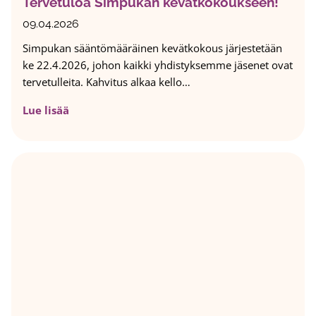
Tervetuloa Simpukan kevätkokoukseen!
r
u
i
n
09.04.2026
n
p
Simpukan sääntömääräinen kevätkokous järjestetään
a
e
ke 22.4.2026, johon kaikki yhdistyksemme jäsenet ovat
n
r
tervetulleita. Kahvitus alkaa kello…
s
h
a
e
T
Lue lisää
–
e
e
l
n
r
a
i
v
h
–
e
j
t
t
a
a
u
s
h
l
o
a
o
l
t
a
u
t
S
v
o
i
i
m
m