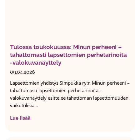
l
a
a
l
k
u
Tulossa toukokuussa: Minun perheeni –
n
tahattomasti lapsettomien perhetarinoita
s
-valokuvanäyttely
a
s
09.04.2026
a
Lapsettomien yhdistys Simpukka ry:n Minun perheeni –
a
tahattomasti lapsettomien perhetarinoita -
n
valokuvanäyttely esittelee tahattoman lapsettomuuden
e
vaikutuksia…
i
l
T
Lue lisää
l
u
a
l
o