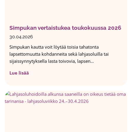
L
t
e
a
t
l
p
a
y
s
a
Simpukan vertaistukea toukokuussa 2026
n
e
v
t
30.04.2026
a
t
Simpukan kautta voit löytää toisia tahatonta
l
o
lapsettomuutta kohdanneita sekä lahjasoluilla tai
o
m
sijaissynnytyksella lasta toivovia, lapsen…
k
i
u
e
S
Lue lisää
v
n
i
a
S
m
a
i
p
j
m
u
a
p
k
t
u
a
k
n
k
v