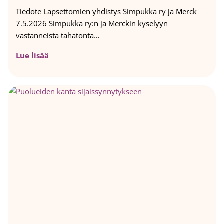
Tiedote Lapsettomien yhdistys Simpukka ry ja Merck
7.5.2026 Simpukka ry:n ja Merckin kyselyyn
vastanneista tahatonta…
K
Lue lisää
y
s
e
l
y
:
V
a
i
n
j
o
k
a