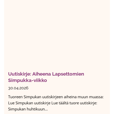
t
l
o
y
m
i
k
i
t
s
2
o
e
0
o
l
2
n
l
6
e
-
–
p
s
a
e
l
l
k
Uutiskirje: Aiheena Lapsettomien
v
i
Simpukka-viikko
ä
n
e
t
30.04.2026
n
o
Tuoreen Simpukan uutiskirjeen aiheina muun muassa:
e
:
Lue Simpukan uutiskirje Lue täältä tuore uutiskirje:
m
S
Simpukan huhtikuun…
m
i