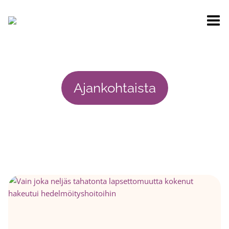
Siirry
sisältöön
Ajankohtaista