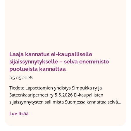
n
e
l
j
ä
s
t
Laaja kannatus ei-kaupalliselle
a
sijaissynnytykselle – selvä enemmistö
h
puolueista kannattaa
a
t
05.05.2026
o
Tiedote Lapsettomien yhdistys Simpukka ry ja
n
Sateenkaariperheet ry 5.5.2026 Ei-kaupallisten
t
sijaissynnytysten sallimista Suomessa kannattaa selvä…
a
l
L
Lue lisää
a
a
p
a