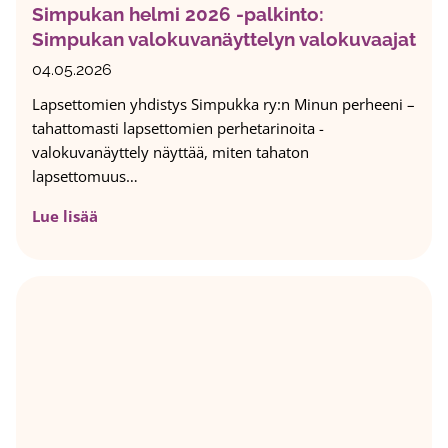
Simpukan helmi 2026 -palkinto:
a
l
Simpukan valokuvanäyttelyn valokuvaajat
k
i
e
s
04.05.2026
u
e
Lapsettomien yhdistys Simpukka ry:n Minun perheeni –
t
l
tahattomasti lapsettomien perhetarinoita -
u
l
valokuvanäyttely näyttää, miten tahaton
i
e
lapsettomuus…
h
s
e
i
S
Lue lisää
d
j
i
e
a
m
l
i
p
m
s
u
ö
s
k
i
y
a
t
n
n
y
n
h
s
y
e
h