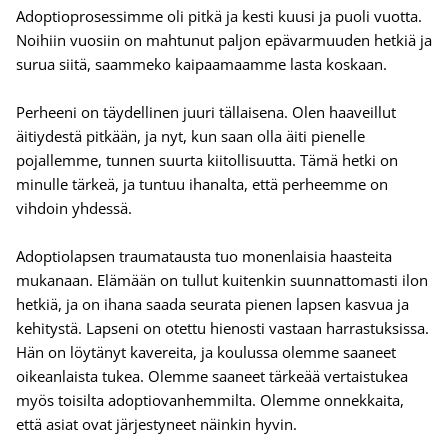
Adoptioprosessimme oli pitkä ja kesti kuusi ja puoli vuotta.
Noihiin vuosiin on mahtunut paljon epävarmuuden hetkiä ja
surua siitä, saammeko kaipaamaamme lasta koskaan.
Perheeni on täydellinen juuri tällaisena. Olen haaveillut
äitiydestä pitkään, ja nyt, kun saan olla äiti pienelle
pojallemme, tunnen suurta kiitollisuutta. Tämä hetki on
minulle tärkeä, ja tuntuu ihanalta, että perheemme on
vihdoin yhdessä.
Adoptiolapsen traumatausta tuo monenlaisia haasteita
mukanaan. Elämään on tullut kuitenkin suunnattomasti ilon
hetkiä, ja on ihana saada seurata pienen lapsen kasvua ja
kehitystä. Lapseni on otettu hienosti vastaan harrastuksissa.
Hän on löytänyt kavereita, ja koulussa olemme saaneet
oikeanlaista tukea. Olemme saaneet tärkeää vertaistukea
myös toisilta adoptiovanhemmilta. Olemme onnekkaita,
että asiat ovat järjestyneet näinkin hyvin.