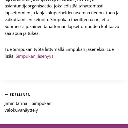
asiantuntijaorganisaatio, joka edistää tahattomasti
lapsettomien ja lahjasoluperheiden asemaa tiedon, tuen ja
vaikuttamisen keinoin. Simpukan tavoitteena on, että
Suomessa jokainen tahattoman lapsettomuuden kohtaava
saa apua ja tukea.
Tue Simpukan työtä liittymällä Simpukan jäseneksi. Lue
lisää:
Simpukan jäsenyys
.
Artikkelien
EDELLINEN
selaus
Jimin tarina – Simpukan
valokuvanäyttely