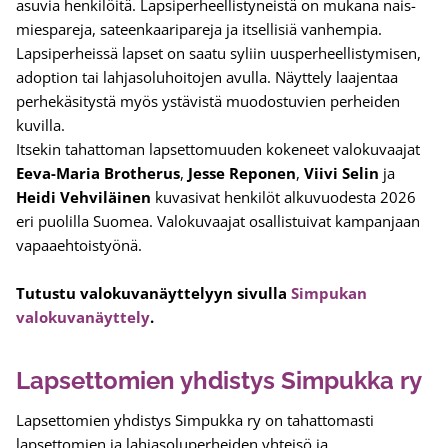
asuvia henkilöitä. Lapsiperheellistyneistä on mukana nais-
miespareja, sateenkaaripareja ja itsellisiä vanhempia.
Lapsiperheissä lapset on saatu syliin uusperheellistymisen,
adoption tai lahjasoluhoitojen avulla. Näyttely laajentaa
perhekäsitystä myös ystävistä muodostuvien perheiden
kuvilla.
Itsekin tahattoman lapsettomuuden kokeneet valokuvaajat
Eeva-Maria Brotherus
,
Jesse Reponen
,
Viivi Selin
ja
Heidi Vehviläinen
kuvasivat henkilöt alkuvuodesta 2026
eri puolilla Suomea. Valokuvaajat osallistuivat kampanjaan
vapaaehtoistyönä.
Tutustu valokuvanäyttelyyn sivulla
Simpukan
valokuvanäyttely
.
Lapsettomien yhdistys Simpukka ry
Lapsettomien yhdistys Simpukka ry on tahattomasti
lapsettomien ja lahjasoluperheiden yhteisö ja