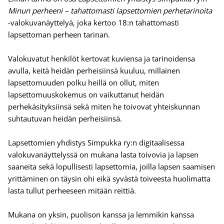
Minun perheeni – tahattomasti lapsettomien perhetarinoita
-valokuvanäyttelyä, joka kertoo 18:n tahattomasti
lapsettoman perheen tarinan.
Valokuvatut henkilöt kertovat kuviensa ja tarinoidensa
avulla, keitä heidän perheisiinsä kuuluu, millainen
lapsettomuuden polku heillä on ollut, miten
lapsettomuuskokemus on vaikuttanut heidän
perhekäsityksiinsä sekä miten he toivovat yhteiskunnan
suhtautuvan heidän perheisiinsä.
Lapsettomien yhdistys Simpukka ry:n digitaalisessa
valokuvanäyttelyssä on mukana lasta toivovia ja lapsen
saaneita sekä lopullisesti lapsettomia, joilla lapsen saamisen
yrittäminen on täysin ohi eikä syvästä toiveesta huolimatta
lasta tullut perheeseen mitään reittiä.
Mukana on yksin, puolison kanssa ja lemmikin kanssa