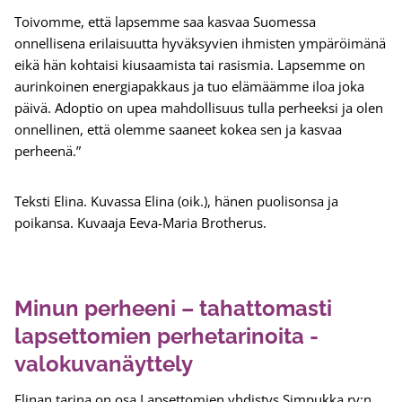
Toivomme, että lapsemme saa kasvaa Suomessa
onnellisena erilaisuutta hyväksyvien ihmisten ympäröimänä
eikä hän kohtaisi kiusaamista tai rasismia. Lapsemme on
aurinkoinen energiapakkaus ja tuo elämäämme iloa joka
päivä. Adoptio on upea mahdollisuus tulla perheeksi ja olen
onnellinen, että olemme saaneet kokea sen ja kasvaa
perheenä.”
Teksti Elina. Kuvassa Elina (oik.), hänen puolisonsa ja
poikansa. Kuvaaja Eeva-Maria Brotherus.
Minun perheeni – tahattomasti
lapsettomien perhetarinoita -
valokuvanäyttely
Elinan tarina on osa Lapsettomien yhdistys Simpukka ry:n