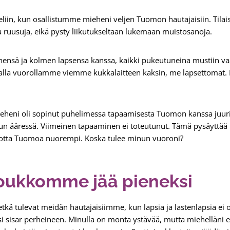
iin, kun osallistumme mieheni veljen Tuomon hautajaisiin. Tilai
ia ruusuja, eikä pysty liikutukseltaan lukemaan muistosanoja.
ehensä ja kolmen lapsensa kanssa, kaikki pukeutuneina mustiin va
lla vuorollamme viemme kukkalaitteen kaksin, me lapsettomat. 
 mieheni oli sopinut puhelimessa tapaamisesta Tuomon kanssa juur
kun ääressä. Viimeinen tapaaminen ei toteutunut. Tämä pysäyttä
 vuotta Tuomoa nuorempi. Koska tulee minun vuoroni?
oukkomme jää pieneksi
tkä tulevat meidän hautajaisiimme, kun lapsia ja lastenlapsia ei o
si sisar perheineen. Minulla on monta ystävää, mutta miehelläni ei