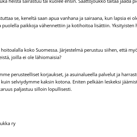
 kuka heistä sairastuu tai kuolee ensin. Saattojoukko taitaa jäädä p
uttaa se, keneltä saan apua vanhana ja sairaana, kun lapsia ei o
 puolella paikkoja vähennettiin ja kotihoitoa lisättiin. Yksityisten
hoitoalalla koko Suomessa. Järjestelmä perustuu siihen, että myö
stä, joilla ei ole lähiomaisia?
me perusteelliset korjaukset, ja asuinalueella palvelut ja harrast
kuin selviydymme kaksin kotona. Eniten pelkään leskeksi jäämistä
us paljastuu silloin lopullisesti.