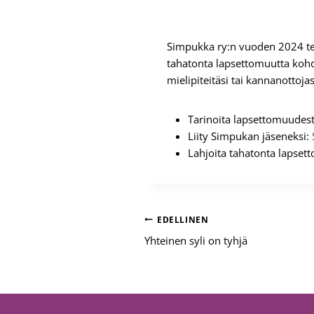
Simpukka ry:n vuoden 2024 t
tahatonta lapsettomuutta kohda
mielipiteitäsi tai kannanottojas
Tarinoita lapsettomuudes
Liity Simpukan jäseneksi:
Lahjoita tahatonta lapsett
Artikkelien
EDELLINEN
Yhteinen syli on tyhjä
selaus