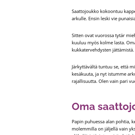
Saattojoukko kokoontuu kappel
arkulle. Ensin leski vie punais
Sitten ovat vuorossa tytär mi
kuuluu myös kolme lasta. Oma
kukkatervehdysten jättämistä.
Järkyttävältä tuntuu se, että
kesäkuuta, ja nyt istumme ar
rajallisuutta. Olen vain pari
Oma saattoj
Papin puhuessa alan pohtia, ke
molemmilla on jäljellä vain yk