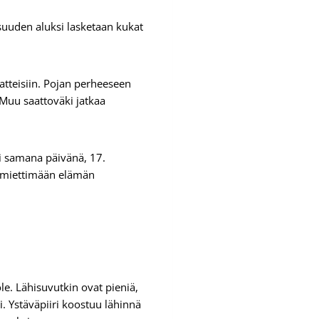
suuden aluksi lasketaan kukat
atteisiin. Pojan perheeseen
Muu saattoväki jatkaa
i samana päivänä, 17.
ä miettimään elämän
le. Lähisuvutkin ovat pieniä,
. Ystäväpiiri koostuu lähinnä