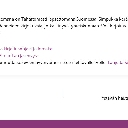
eemana on Tahattomasti lapsettomana Suomessa. Simpukka kerää
nneiden kirjoituksia, jotka liittyvät yhteiskuntaan. Voit kirjoitt
i.
ta
kirjoitusohjeet ja lomake.
Simpukan jäsenyys
.
omuutta kokevien hyvinvoinnin eteen tehtävälle työlle:
Lahjoita S
Ystävän hauta