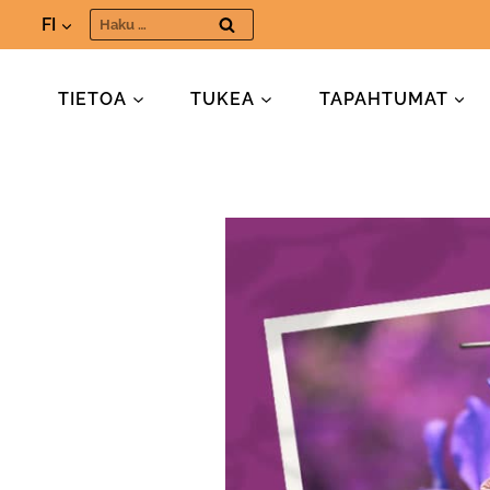
Siirry
Haku:
FI
sisältöön
TIETOA
TUKEA
TAPAHTUMAT