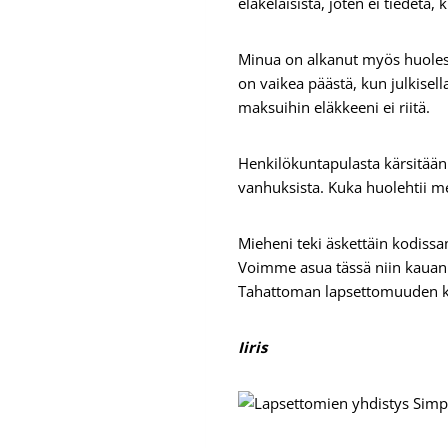
eläkeläisistä, joten ei tiedetä,
Minua on alkanut myös huolest
on vaikea päästä, kun julkisella
maksuihin eläkkeeni ei riitä.
Henkilökuntapulasta kärsitään 
vanhuksista. Kuka huolehtii mei
Mieheni teki äskettäin kodissam
Voimme asua tässä niin kauan 
Tahattoman lapsettomuuden karu
Iiris