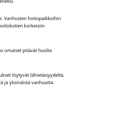
ieneksi.
le. Vanhusten hoitopaikkoihin
 hoitokotien korkeisiin
s omaiset pitävät huolta
ukset löytyvät lähietäisyydeltä.
 ja yksinäistä vanhuutta.