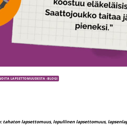
NOITA LAPSETTOMUUDESTA -BLOGI
: tahaton lapsettomuus, lopullinen lapsettomuus, lapsenl