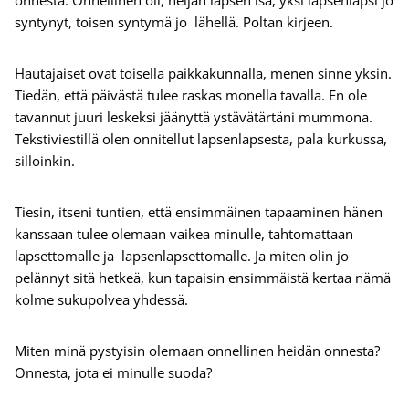
onnesta. Onnellinen oli, neljän lapsen isä, yksi lapsenlapsi jo
syntynyt, toisen syntymä jo lähellä. Poltan kirjeen.
Hautajaiset ovat toisella paikkakunnalla, menen sinne yksin.
Tiedän, että päivästä tulee raskas monella tavalla. En ole
tavannut juuri leskeksi jäänyttä ystävätärtäni mummona.
Tekstiviestillä olen onnitellut lapsenlapsesta, pala kurkussa,
silloinkin.
Tiesin, itseni tuntien, että ensimmäinen tapaaminen hänen
kanssaan tulee olemaan vaikea minulle, tahtomattaan
lapsettomalle ja lapsenlapsettomalle. Ja miten olin jo
pelännyt sitä hetkeä, kun tapaisin ensimmäistä kertaa nämä
kolme sukupolvea yhdessä.
Miten minä pystyisin olemaan onnellinen heidän onnesta?
Onnesta, jota ei minulle suoda?