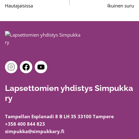
selaus
Hautajaisissa
Ikuinen suru
Lapsettomien yhdistys Simpukka
ry
Tampellan Esplanadi 8 B LH 35 33100 Tampere
+358 400 844 823
simpukka@simpukkary.fi