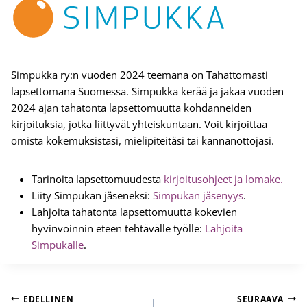
Simpukka ry:n vuoden 2024 teemana on Tahattomasti
lapsettomana Suomessa. Simpukka kerää ja jakaa vuoden
2024 ajan tahatonta lapsettomuutta kohdanneiden
kirjoituksia, jotka liittyvät yhteiskuntaan. Voit kirjoittaa
omista kokemuksistasi, mielipiteitäsi tai kannanottojasi.
Tarinoita lapsettomuudesta
kirjoitusohjeet ja lomake.
Liity Simpukan jäseneksi:
Simpukan jäsenyys
.
Lahjoita tahatonta lapsettomuutta kokevien
hyvinvoinnin eteen tehtävälle työlle:
Lahjoita
Simpukalle
.
Artikkelien
EDELLINEN
SEURAAVA