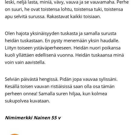
leski, neljä lasta, miniä, vävy, vauva ja se vauvamaha. Perhe
on suuri, he ovat toistensa lohtu, toistensa tuki, toistensa
apu selvitä surussa. Rakastavat kaikki toisiaan.
Olen hajota yksinäisyyden tuskasta ja samalla surusta
heidän tuskastaan. En pysty menemään yksin haudalle.
Liityn toiseen ystäväperheeseen. Heidän nuori poikansa
kuoli yllättäen edellisenä vuonna. Heidän tuskaansa minä
voin vain aavistella.
Selviän päivästä hengissä. Pidän jopa vauvaa sylissäni.
Kesällä toisen vauvan ristiäisissä saan olla osa tämän
perheen onnea! Samalla suren hiljaa, kun kolmea
sukupolvea kuvataan.
Nimimerkki
Nainen 55 v