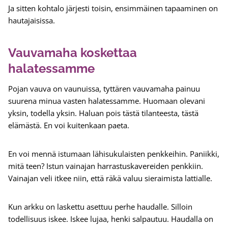
Ja sitten kohtalo järjesti toisin, ensimmäinen tapaaminen on
hautajaisissa.
Vauvamaha koskettaa
halatessamme
Pojan vauva on vaunuissa, tyttären vauvamaha painuu
suurena minua vasten halatessamme. Huomaan olevani
yksin, todella yksin. Haluan pois tästä tilanteesta, tästä
elämästä. En voi kuitenkaan paeta.
En voi mennä istumaan lähisukulaisten penkkeihin. Paniikki,
mitä teen? Istun vainajan harrastuskavereiden penkkiin.
Vainajan veli itkee niin, että räkä valuu sieraimista lattialle.
Kun arkku on laskettu asettuu perhe haudalle. Silloin
todellisuus iskee. Iskee lujaa, henki salpautuu. Haudalla on