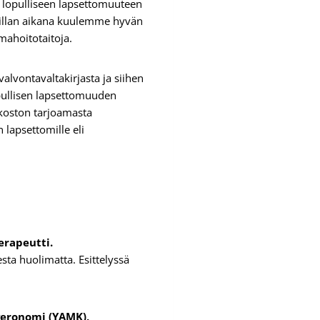
 lopulliseen lapsettomuuteen
 illan aikana kuulemme hyvän
omahoitotaitoja.
lvontavaltakirjasta ja siihen
opullisen lapsettomuuden
rkoston tarjoamasta
 lapsettomille eli
erapeutti.
ta huolimatta. Esittelyssä
geronomi (YAMK),