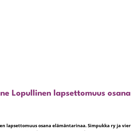
nne Lopullinen lapsettomuus osan
en lapsettomuus osana elämäntarinaa. Simpukka ry ja viera