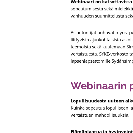
Webinaari on katsottavissa 
sopeutumisesta sekä mielekkä
vanhuuden suunnittelusta sekä 
Asiantuntijat puhuvat myös pe
liittyvistä ajankohtaisista as
teemoista sekä kuulemaan Simp
vertaistuesta. SYKE-verkosto ta
lapsenlapsettomille Sydänsim
Webinaarin 
Lopullisuudesta uuteen alk
Kuinka sopeutua lopulliseen l
vertaistuen mahdollisuuksia.
Elämänlaatua ja hyvinvoint