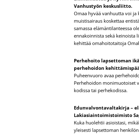
Vanhustyön keskusliitto.
Omaa hyvää vanhuutta voi ja k
muistisairaus koskettaa entis
samassa elämäntilanteessa ol
ennakoinnista sekä keinoista li
kehittää omahoitotaitoja Oma
Perhehoito lapsettoman ik
perhehoidon kehittämispääl
Puheenvuoro avaa perhehoidon
Perhehoidon monimuotoiset va
kodissa tai perhekodissa.
Edunvalvontavaltakirja – el
Lakiasiaintoimistoimisto Sa
Kuka huolehtii asioistasi, mi
yleisesti lapsettoman henkilön