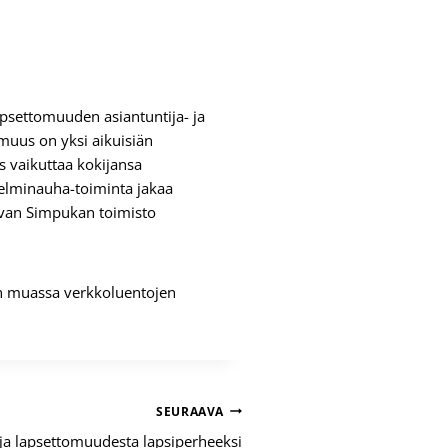
psettomuuden asiantuntija- ja
omuus on yksi aikuisiän
s vaikuttaa kokijansa
Helminauha-toiminta jakaa
imivan Simpukan toimisto
un muassa verkkoluentojen
SEURAAVA
ja lapsettomuudesta lapsiperheeksi