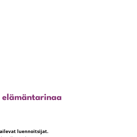
a elämäntarinaa
ilevat luennoitsijat.