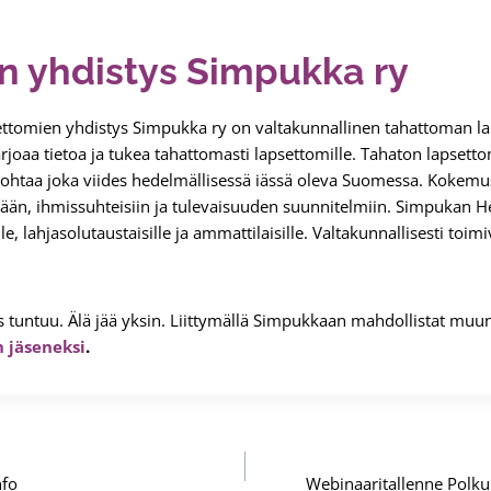
n yhdistys Simpukka ry
ttomien yhdistys Simpukka ry on valtakunnallinen tahattoman la
arjoaa tietoa ja tukea tahattomasti lapsettomille. Tahaton lapsett
 kohtaa joka viides hedelmällisessä iässä oleva Suomessa. Kokemu
mään, ihmissuhteisiin ja tulevaisuuden suunnitelmiin. Simpukan 
lle, lahjasolutaustaisille ja ammattilaisille. Valtakunnallisesti to
 tuntuu. Älä jää yksin. Liittymällä Simpukkaan mahdollistat mu
 jäseneksi
.
nfo
Webinaaritallenne Polku