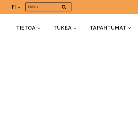
Siirry
Haku:
FI
sisältöön
TIETOA
TUKEA
TAPAHTUMAT