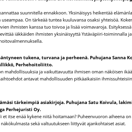
annattaa suunnitella ennakkoon. Yksinäisyys heikentää elämänlaa
tä useampaa. On tärkeää tuntea kuuluvansa osaksi yhteisöä. Koke
evien ihmisten kanssa tuo toivoa ja lisää voimavaroja. Esityks
evittää iäkkäiden ihmisten yksinäisyyttä Ystäväpiiri-toiminnalla j
hoitovalmennuksella.
ääntyneen tukena, turvana ja perheenä. Puhujana Sanna Ko
likkö, Perhehoitoliitto.
 mahdollisuuksia ja vaikuttavuutta ihmisen oman näköisen ikää
ihtoehdot antavat mahdollisuuden pitkäaikaisiin ihmissuhteisii
ämäsi tärkeimpiä asiakirjoja. Puhujana Satu Koivula, lakimie
ga Perhejuristi Oy.
käli et itse enää kykene niitä hoitamaan? Puheenvuoron aiheena o
 näkökulmasta sekä valtuutukseen liittyvät ajankohtaiset asiat.