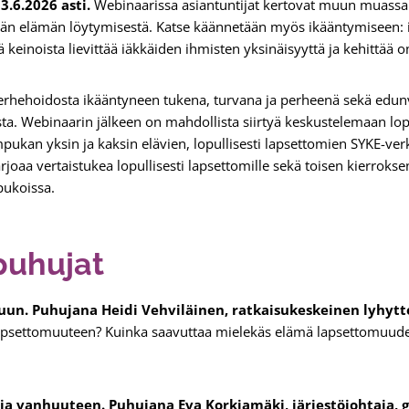
3.6.2026 asti.
Webinaarissa asiantuntijat kertovat muun muassa
än elämän löytymisestä. Katse käännetään myös ikääntymiseen:
keinoista lievittää iäkkäiden ihmisten yksinäisyyttä ja kehittää 
rhehoidosta ikääntyneen tukena, turvana ja perheenä sekä edunva
ioista. Webinaarin jälkeen on mahdollista siirtyä keskustelemaan l
ukan yksin ja kaksin elävien, lopullisesti lapsettomien SYKE-ve
rjoaa vertaistukea lopullisesti lapsettomille sekä toisen kierroksen
pukoissa.
puhujat
uun. Puhujana Heidi Vehviläinen, ratkaisukeskeinen lyhytt
apsettomuuteen? Kuinka saavuttaa mielekäs elämä lapsettomuudes
ia vanhuuteen. Puhujana Eva Korkiamäki, järjestöjohtaja, 