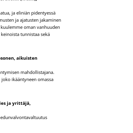
tua, ja eliniän pidentyessä
musten ja ajatusten jakaminen
essä kuulemme oman vanhuuden
a keinoista tunnistaa sekä
sonen, aikuisten
ntymisen mahdollistajana.
n joko ikääntyneen omassa
s ja yrittäjä,
n edunvalvontavaltuutus