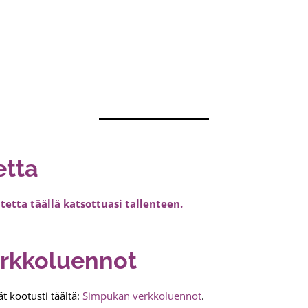
etta
etta täällä katsottuasi tallenteen.
rkkoluennot
 kootusti täältä:
Simpukan verkkoluennot
.