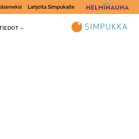
 jäseneksi
Lahjoita Simpukalle
TIEDOT