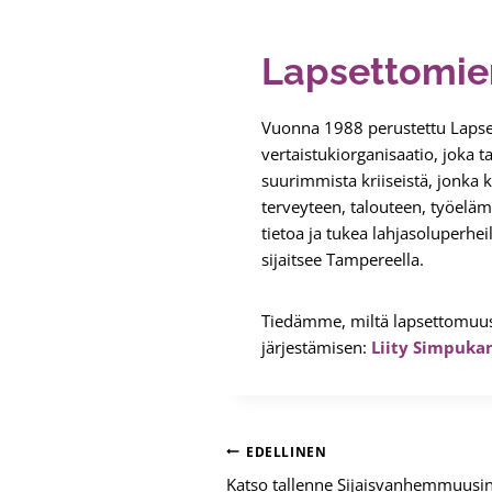
Lapsettomie
Vuonna 1988 perustettu Lapse
vertaistukiorganisaatio, joka t
suurimmista kriiseistä, jonka
terveyteen, talouteen, työelä
tietoa ja tukea lahjasoluperhei
sijaitsee Tampereella.
Tiedämme, miltä lapsettomuus
järjestämisen:
Liity Simpukan
Artikkelien
EDELLINEN
Katso tallenne Sijaisvanhemmuusi