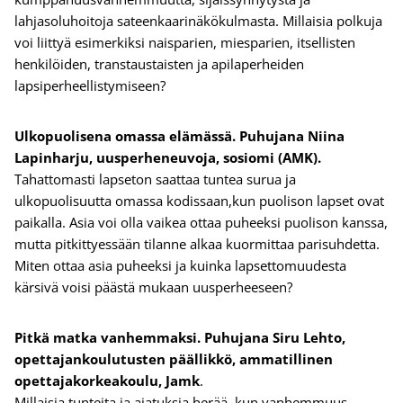
lahjasoluhoitoja sateenkaarinäkökulmasta. Millaisia polkuja
voi liittyä esimerkiksi naisparien, miesparien, itsellisten
henkilöiden, transtaustaisten ja apilaperheiden
lapsiperheellistymiseen?
Ulkopuolisena omassa elämässä. Puhujana Niina
Lapinharju, uusperheneuvoja, sosiomi (AMK).
Tahattomasti lapseton saattaa tuntea surua ja
ulkopuolisuutta omassa kodissaan,kun puolison lapset ovat
paikalla. Asia voi olla vaikea ottaa puheeksi puolison kanssa,
mutta pitkittyessään tilanne alkaa kuormittaa parisuhdetta.
Miten ottaa asia puheeksi ja kuinka lapsettomuudesta
kärsivä voisi päästä mukaan uusperheeseen?
Pitkä matka vanhemmaksi. Puhujana Siru Lehto,
opettajankoulutusten päällikkö, ammatillinen
opettajakorkeakoulu, Jamk
.
Millaisia tunteita ja ajatuksia herää, kun vanhemmuus