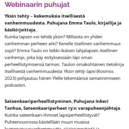
Webinaarin puhujat
Yksin tehty – kokemuksia itsellisestä
vanhemmuudesta. Puhujana Emma Taulo, kirjailija ja
käsikirjoittaja.
Kuinka lapsen voi tehdä yksin? Millaista on yhden
vanhemman perheen arki? Kenelle itsellinen vanhemmuus
sopii? Emma Taulo on leikki-ikäisen lahjalapsen itsellinen
vanhempi, joka käy esityksessään läpi oman
perheellistymisensä tarinan. Taulon omakohtainen tietokirja
itsellisestä vanhemmuudesta
Yksin tehty lapsi
(Kosmos
2023) pohjautuu hänen Ylelle tekemäänsä samannimiseen
podcastiin.
Sateenkaariperheellistyminen. Puhujana Inkeri
Tanhua, Sateenkaariperheet ry:n varapuheenjohtaja
.
Kuinka sateenkaari-ihmiset lapsiperheellistyvät?
Puheenvuorossa käsitellään muun muassa
kumppanuusvanhemmuutta, sijaissynnytystä ja