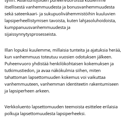
syliin. Asiantuntijoiden puheenvuoroissa kuulemme
itsellisestä vanhemmuudesta ja bonusvanhemmuudesta
sekä sateenkaari- ja sukupuolivähemmistöihin kuuluvien
lapsiperheellistymisen tavoista, kuten lahjasoluhoidoista,
kumppanuusvanhemmuudesta ja
sijaissynnytysprosesseista.
Illan lopuksi kuulemme, millaisia tunteita ja ajatuksia herää,
kun vanhemmuus toteutuu vuosien odotuksen jälkeen.
Puheenvuoro yhdistää henkilökohtaisen kokemuksen ja
tutkimustiedon, ja avaa näkökulmia siihen, miten
tahattoman lapsettomuuden kokemus voi vaikuttaa
vanhemmuuteen, vanhemman identiteetin rakentumiseen
ja lapsiperheen arkeen.
Verkkoluento lapsettomuuden teemoista esittelee erilaisia
polkuja lapsettomuudesta lapsiperheeksi.