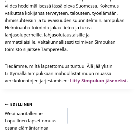
viides hedelmällisessä iässä oleva Suomessa. Kokemus
vaikuttaa kokijansa terveyteen, talouteen, työelämään,
ihmissuhteisiin ja tulevaisuuden suunnitelmiin. Simpukan
Helminauha-toiminta jakaa tietoa ja tukea
lahjasoluperheille, lahjasolutaustaisille ja
ammattilaisille. Valtakunnallisesti toimivan Simpukan
toimisto sijaitsee Tampereella.
Tiedämme, miltä lapsettomuus tuntuu. Älä jää yksin.
Liittymällä Simpukkaan mahdollistat muun muassa
verkkoluentojen järjestämisen:
Liity Simpukan jäseneksi
.
Artikkelien
EDELLINEN
selaus
Webinaaritallenne
Lopullinen lapsettomuus
osana elämäntarinaa