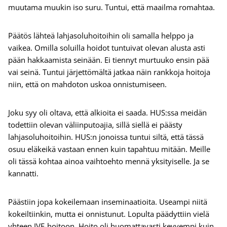
muutama muukin iso suru. Tuntui, että maailma romahtaa.
Päätös lähteä lahjasoluhoitoihin oli samalla helppo ja
vaikea. Omilla soluilla hoidot tuntuivat olevan alusta asti
pään hakkaamista seinään. Ei tiennyt murtuuko ensin pää
vai seinä. Tuntui järjettömältä jatkaa näin rankkoja hoitoja
niin, että on mahdoton uskoa onnistumiseen.
Joku syy oli oltava, että alkioita ei saada. HUS:ssa meidän
todettiin olevan väliinputoajia, sillä siellä ei päästy
lahjasoluhoitoihin. HUS:n jonoissa tuntui siltä, että tässä
osuu eläkeikä vastaan ennen kuin tapahtuu mitään. Meille
oli tässä kohtaa ainoa vaihtoehto mennä yksityiselle. Ja se
kannatti.
Päästiin jopa kokeilemaan inseminaatioita. Useampi niitä
kokeiltiinkin, mutta ei onnistunut. Lopulta päädyttiin vielä
yhteen IVF-hoitoon. Hoito oli huomattavasti kevyempi kuin