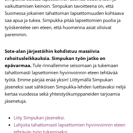
vaikuttamisen keinoin. Simpukan tavoitteena on, että
Suomessa jokainen tahattoman lapsettomuuden kohtaava
saa apua ja tukea. Simpukka pitää lapsettomien puolia ja
työskentelee sen eteen, että huomenna asiat olisivat
paremmin.
Sote-alan järjestöihin kohdistuu massiivia
rahoitusleikkauksia. Simpukan työn jatko on
epävarmaa.
Tule rinnallemme seisomaan ja tukemaan
tahattomasti lapsettomien hyvinvoinnin eteen tehtävää
työtä. Emme pärjää enää yksin! Liittymällä Simpukan
jäseneksi saat sähköisen Simpukka-lehden luettavaksi neljä
kertaa vuodessa sekä yhteistyökumppaneiden tarjoamia
jäsenetuja.
Liity Simpukan jäseneksi.
Lahjoita tahattomasti lapsettomien hyvinvoinnin eteen
tehtävän työn tukemiseksi.