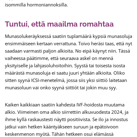
isommilla hormoniannoksilla.
Tuntui, että maailma romahtaa
Munasolukeräyksessä saatiin tuplamäärä kypsiä munasoluja
ensimmäiseen kertaan verrattuna. Toivo heräsi taas, että nyt
saadaan varmasti paljon alkioita. No eipä käynyt niin. Tässä
vaiheessa päätimme, että seuraava askel on mennä
yksityiselle ja lahjasoluhoitoihin. Syystä tai toisesta isosta
määrästä munasoluja ei saatu juuri yhtään alkioita. Oliko
sitten syynä ICSI-menetelmä, jossa siis yksi siittiö laitetaan
munasoluun vai onko syynä siittiöt tai jokin muu syy.
Kaiken kaikkiaan saatiin kahdesta IVF-hoidosta muutama
alkio. Viimeinen oma alkio siirrettiin alkuvuodesta 2024, ja
ihme kyllä raskaustesti näytti positiivista. Se ilo ja innostus
jatkui vain hetken kääntyäkseen suruun ja epätoivoon
keskenmenon myötä. Tähän hetkeen osui elämässä