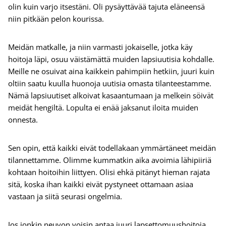
olin kuin varjo itsestäni. Oli pysäyttävää tajuta eläneensä
niin pitkään pelon kourissa.
Meidän matkalle, ja niin varmasti jokaiselle, jotka käy
hoitoja läpi, osuu väistämättä muiden lapsiuutisia kohdalle.
Meille ne osuivat aina kaikkein pahimpiin hetkiin, juuri kuin
oltiin saatu kuulla huonoja uutisia omasta tilanteestamme.
Nämä lapsiuutiset alkoivat kasaantumaan ja melkein söivät
meidät hengiltä. Lopulta ei enää jaksanut iloita muiden
onnesta.
Sen opin, että kaikki eivät todellakaan ymmärtäneet meidän
tilannettamme. Olimme kummatkin aika avoimia lähipiiriä
kohtaan hoitoihin liittyen. Olisi ehkä pitänyt hieman rajata
sitä, koska ihan kaikki eivät pystyneet ottamaan asiaa
vastaan ja siitä seurasi ongelmia.
Jos jonkin neuvon voisin antaa juuri lapsettomuushoitoja