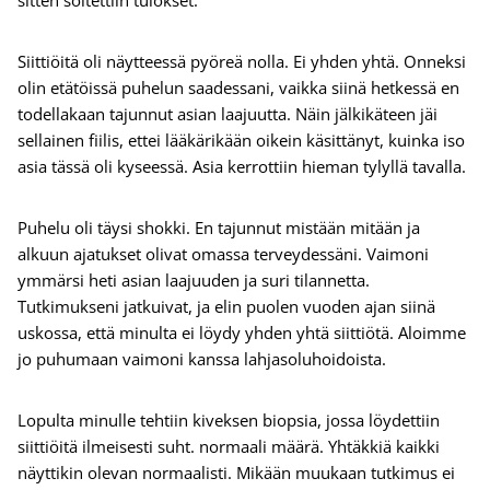
sitten soitettiin tulokset.
Siittiöitä oli näytteessä pyöreä nolla. Ei yhden yhtä. Onneksi
olin etätöissä puhelun saadessani, vaikka siinä hetkessä en
todellakaan tajunnut asian laajuutta. Näin jälkikäteen jäi
sellainen fiilis, ettei lääkärikään oikein käsittänyt, kuinka iso
asia tässä oli kyseessä. Asia kerrottiin hieman tylyllä tavalla.
Puhelu oli täysi shokki. En tajunnut mistään mitään ja
alkuun ajatukset olivat omassa terveydessäni. Vaimoni
ymmärsi heti asian laajuuden ja suri tilannetta.
Tutkimukseni jatkuivat, ja elin puolen vuoden ajan siinä
uskossa, että minulta ei löydy yhden yhtä siittiötä. Aloimme
jo puhumaan vaimoni kanssa lahjasoluhoidoista.
Lopulta minulle tehtiin kiveksen biopsia, jossa löydettiin
siittiöitä ilmeisesti suht. normaali määrä. Yhtäkkiä kaikki
näyttikin olevan normaalisti. Mikään muukaan tutkimus ei