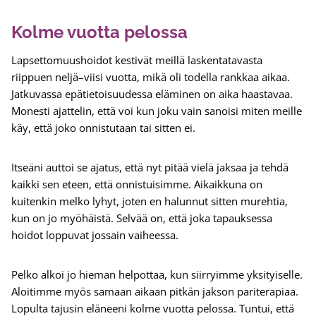
Kolme vuotta pelossa
Lapsettomuushoidot kestivät meillä laskentatavasta
riippuen neljä–viisi vuotta, mikä oli todella rankkaa aikaa.
Jatkuvassa epätietoisuudessa eläminen on aika haastavaa.
Monesti ajattelin, että voi kun joku vain sanoisi miten meille
käy, että joko onnistutaan tai sitten ei.
Itseäni auttoi se ajatus, että nyt pitää vielä jaksaa ja tehdä
kaikki sen eteen, että onnistuisimme. Aikaikkuna on
kuitenkin melko lyhyt, joten en halunnut sitten murehtia,
kun on jo myöhäistä. Selvää on, että joka tapauksessa
hoidot loppuvat jossain vaiheessa.
Pelko alkoi jo hieman helpottaa, kun siirryimme yksityiselle.
Aloitimme myös samaan aikaan pitkän jakson pariterapiaa.
Lopulta tajusin eläneeni kolme vuotta pelossa. Tuntui, että