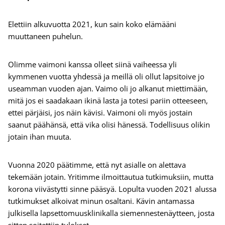
Elettiin alkuvuotta 2021, kun sain koko elämääni
muuttaneen puhelun.
Olimme vaimoni kanssa olleet siinä vaiheessa yli
kymmenen vuotta yhdessä ja meillä oli ollut lapsitoive jo
useamman vuoden ajan. Vaimo oli jo alkanut miettimään,
mitä jos ei saadakaan ikinä lasta ja totesi pariin otteeseen,
ettei pärjäisi, jos näin kävisi. Vaimoni oli myös jostain
saanut päähänsä, että vika olisi hänessä. Todellisuus olikin
jotain ihan muuta.
Vuonna 2020 päätimme, että nyt asialle on alettava
tekemään jotain. Yritimme ilmoittautua tutkimuksiin, mutta
korona viivästytti sinne pääsyä. Lopulta vuoden 2021 alussa
tutkimukset alkoivat minun osaltani. Kävin antamassa
julkisella lapsettomuusklinikalla siemennestenäytteen, josta