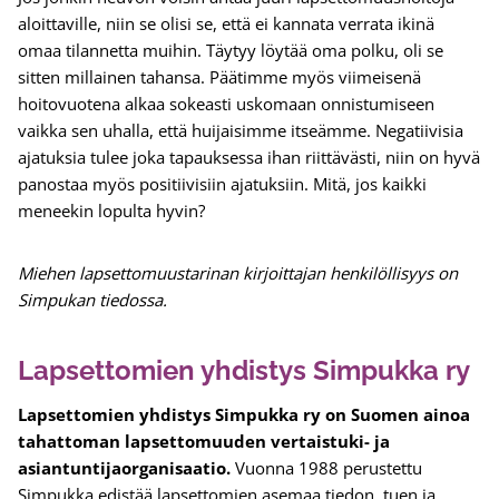
aloittaville, niin se olisi se, että ei kannata verrata ikinä
omaa tilannetta muihin. Täytyy löytää oma polku, oli se
sitten millainen tahansa. Päätimme myös viimeisenä
hoitovuotena alkaa sokeasti uskomaan onnistumiseen
vaikka sen uhalla, että huijaisimme itseämme. Negatiivisia
ajatuksia tulee joka tapauksessa ihan riittävästi, niin on hyvä
panostaa myös positiivisiin ajatuksiin. Mitä, jos kaikki
meneekin lopulta hyvin?
Miehen lapsettomuustarinan kirjoittajan henkilöllisyys on
Simpukan tiedossa.
Lapsettomien yhdistys Simpukka ry
Lapsettomien yhdistys Simpukka ry on Suomen ainoa
tahattoman lapsettomuuden vertaistuki- ja
asiantuntijaorganisaatio.
Vuonna 1988 perustettu
Simpukka edistää lapsettomien asemaa tiedon, tuen ja