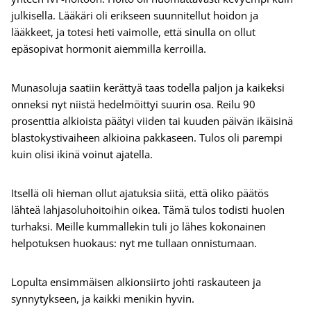
julkisella. Lääkäri oli erikseen suunnitellut hoidon ja
lääkkeet, ja totesi heti vaimolle, että sinulla on ollut
epäsopivat hormonit aiemmilla kerroilla.
Munasoluja saatiin kerättyä taas todella paljon ja kaikeksi
onneksi nyt niistä hedelmöittyi suurin osa. Reilu 90
prosenttia alkioista päätyi viiden tai kuuden päivän ikäisinä
blastokystivaiheen alkioina pakkaseen. Tulos oli parempi
kuin olisi ikinä voinut ajatella.
Itsellä oli hieman ollut ajatuksia siitä, että oliko päätös
lähteä lahjasoluhoitoihin oikea. Tämä tulos todisti huolen
turhaksi. Meille kummallekin tuli jo lähes kokonainen
helpotuksen huokaus: nyt me tullaan onnistumaan.
Lopulta ensimmäisen alkionsiirto johti raskauteen ja
synnytykseen, ja kaikki menikin hyvin.