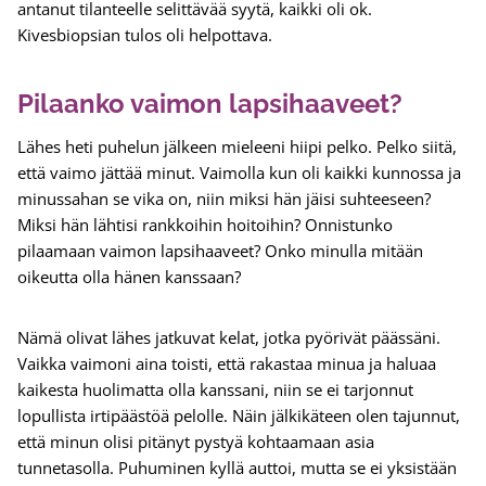
antanut tilanteelle selittävää syytä, kaikki oli ok.
Kivesbiopsian tulos oli helpottava.
Pilaanko vaimon lapsihaaveet?
Lähes heti puhelun jälkeen mieleeni hiipi pelko. Pelko siitä,
että vaimo jättää minut. Vaimolla kun oli kaikki kunnossa ja
minussahan se vika on, niin miksi hän jäisi suhteeseen?
Miksi hän lähtisi rankkoihin hoitoihin? Onnistunko
pilaamaan vaimon lapsihaaveet? Onko minulla mitään
oikeutta olla hänen kanssaan?
Nämä olivat lähes jatkuvat kelat, jotka pyörivät päässäni.
Vaikka vaimoni aina toisti, että rakastaa minua ja haluaa
kaikesta huolimatta olla kanssani, niin se ei tarjonnut
lopullista irtipäästöä pelolle. Näin jälkikäteen olen tajunnut,
että minun olisi pitänyt pystyä kohtaamaan asia
tunnetasolla. Puhuminen kyllä auttoi, mutta se ei yksistään