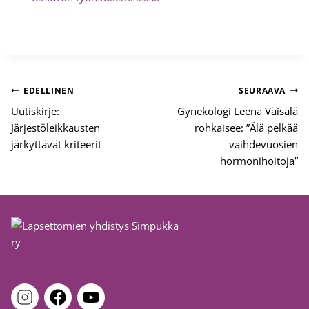
Artikkelien
EDELLINEN
SEURAAVA
selaus
Uutiskirje:
Gynekologi Leena Väisälä
Järjestöleikkausten
rohkaisee: ”Älä pelkää
järkyttävät kriteerit
vaihdevuosien
hormonihoitoja”