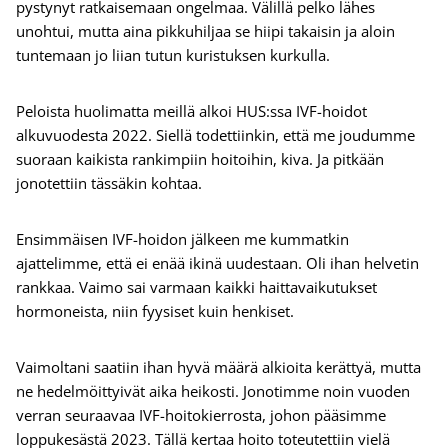
pystynyt ratkaisemaan ongelmaa. Välillä pelko lähes
unohtui, mutta aina pikkuhiljaa se hiipi takaisin ja aloin
tuntemaan jo liian tutun kuristuksen kurkulla.
Peloista huolimatta meillä alkoi HUS:ssa IVF-hoidot
alkuvuodesta 2022. Siellä todettiinkin, että me joudumme
suoraan kaikista rankimpiin hoitoihin, kiva. Ja pitkään
jonotettiin tässäkin kohtaa.
Ensimmäisen IVF-hoidon jälkeen me kummatkin
ajattelimme, että ei enää ikinä uudestaan. Oli ihan helvetin
rankkaa. Vaimo sai varmaan kaikki haittavaikutukset
hormoneista, niin fyysiset kuin henkiset.
Vaimoltani saatiin ihan hyvä määrä alkioita kerättyä, mutta
ne hedelmöittyivät aika heikosti. Jonotimme noin vuoden
verran seuraavaa IVF-hoitokierrosta, johon pääsimme
loppukesästä 2023. Tällä kertaa hoito toteutettiin vielä