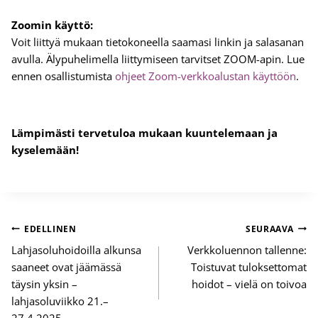
Zoomin käyttö:
Voit liittyä mukaan tietokoneella saamasi linkin ja salasanan
avulla. Älypuhelimella liittymiseen tarvitset ZOOM-apin. Lue
ennen osallistumista
ohjeet Zoom-verkkoalustan käyttöön
.
Lämpimästi tervetuloa mukaan kuuntelemaan ja
kyselemään!
Artikkelien
EDELLINEN
SEURAAVA
selaus
Lahjasoluhoidoilla alkunsa
Verkkoluennon tallenne:
saaneet ovat jäämässä
Toistuvat tuloksettomat
täysin yksin –
hoidot – vielä on toivoa
lahjasoluviikko 21.–