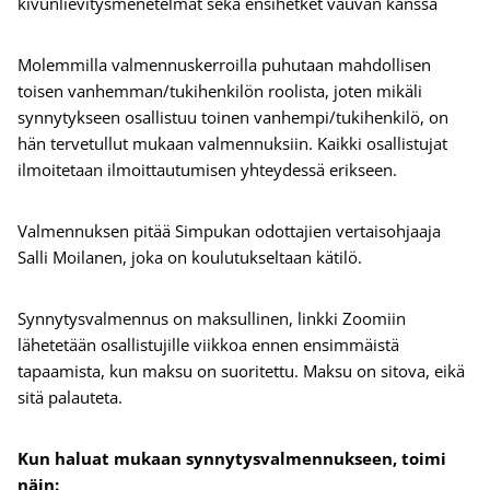
kivunlievitysmenetelmät sekä ensihetket vauvan kanssa
Molemmilla valmennuskerroilla puhutaan mahdollisen
toisen vanhemman/tukihenkilön roolista, joten mikäli
synnytykseen osallistuu toinen vanhempi/tukihenkilö, on
hän tervetullut mukaan valmennuksiin. Kaikki osallistujat
ilmoitetaan ilmoittautumisen yhteydessä erikseen.
Valmennuksen pitää Simpukan odottajien vertaisohjaaja
Salli Moilanen, joka on koulutukseltaan kätilö.
Synnytysvalmennus on maksullinen, linkki Zoomiin
lähetetään osallistujille viikkoa ennen ensimmäistä
tapaamista, kun maksu on suoritettu. Maksu on sitova, eikä
sitä palauteta.
Kun haluat mukaan synnytysvalmennukseen, toimi
näin: