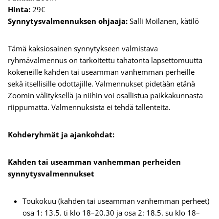
Hinta:
29€
Synnytysvalmennuksen ohjaaja:
Salli Moilanen, kätilö
Tämä kaksiosainen synnytykseen valmistava
ryhmävalmennus on tarkoitettu tahatonta lapsettomuutta
kokeneille kahden tai useamman vanhemman perheille
sekä itsellisille odottajille. Valmennukset pidetään etänä
Zoomin välityksellä ja niihin voi osallistua paikkakunnasta
riippumatta. Valmennuksista ei tehdä tallenteita.
Kohderyhmät ja ajankohdat:
Kahden tai useamman vanhemman perheiden
synnytysvalmennukset
Toukokuu (kahden tai useamman vanhemman perheet)
osa 1: 13.5. ti klo 18–20.30 ja osa 2: 18.5. su klo 18–