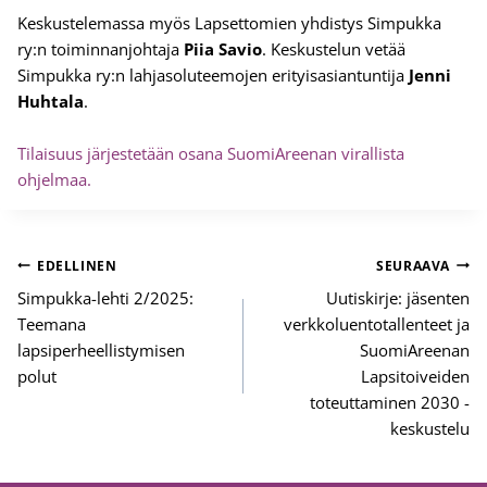
Keskustelemassa myös Lapsettomien yhdistys Simpukka
ry:n toiminnanjohtaja
Piia Savio
. Keskustelun vetää
Simpukka ry:n lahjasoluteemojen erityisasiantuntija
Jenni
Huhtala
.
Tilaisuus järjestetään osana SuomiAreenan virallista
ohjelmaa.
Artikkelien
EDELLINEN
SEURAAVA
selaus
Simpukka-lehti 2/2025:
Uutiskirje: jäsenten
Teemana
verkkoluentotallenteet ja
lapsiperheellistymisen
SuomiAreenan
polut
Lapsitoiveiden
toteuttaminen 2030 -
keskustelu