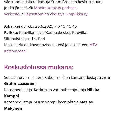
väestöpoliittisia ratkaisuja SuomiAreenan keskusteluun,
jonka järjestävät
Monimuotoiset perheet -
verkosto
ja
Lapsettomien yhdistys Simpukka ry.
Aika:
keskiviikko 25.6.2025 klo 15-15.45
Paikka:
Puuvillan lava (Kauppakeskus Puuvilla),
Siltapuistokatu 14, Pori
Keskustelu on katsottavissa livenä ja jälkikäteen
MTV
Katsomossa
.
Keskustelussa mukana:
Sosiaaliturvaministeri, Kokoomuksen kansanedustaja
Sanni
Grahn-Laasonen
Kansanedustaja, Keskustan varapuheenjohtaja
Hilkka
Kemppi
Kansanedustaja, SDP:n varapuheenjohtaja
Matias
Mäkynen