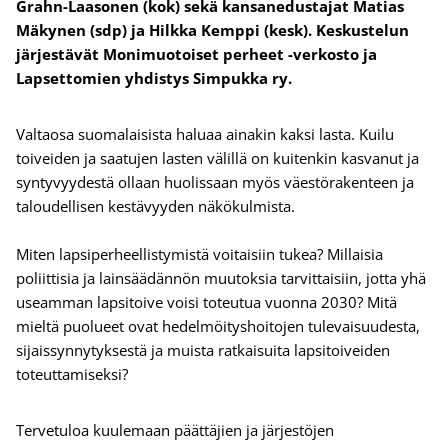
Grahn-Laasonen (kok) sekä kansanedustajat Matias
Mäkynen (sdp) ja Hilkka Kemppi (kesk). Keskustelun
järjestävät Monimuotoiset perheet -verkosto ja
Lapsettomien yhdistys Simpukka ry.
Valtaosa suomalaisista haluaa ainakin kaksi lasta. Kuilu
toiveiden ja saatujen lasten välillä on kuitenkin kasvanut ja
syntyvyydestä ollaan huolissaan myös väestörakenteen ja
taloudellisen kestävyyden näkökulmista.
Miten lapsiperheellistymistä voitaisiin tukea? Millaisia
poliittisia ja lainsäädännön muutoksia tarvittaisiin, jotta yhä
useamman lapsitoive voisi toteutua vuonna 2030? Mitä
mieltä puolueet ovat hedelmöityshoitojen tulevaisuudesta,
sijaissynnytyksestä ja muista ratkaisuita lapsitoiveiden
toteuttamiseksi?
Tervetuloa kuulemaan päättäjien ja järjestöjen