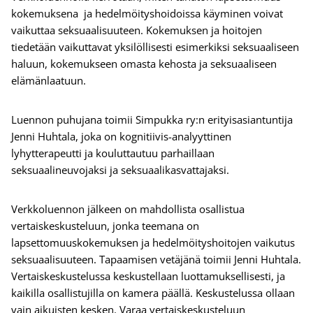
kokemuksena ja hedelmöityshoidoissa käyminen voivat
vaikuttaa seksuaalisuuteen. Kokemuksen ja hoitojen
tiedetään vaikuttavat yksilöllisesti esimerkiksi seksuaaliseen
haluun, kokemukseen omasta kehosta ja seksuaaliseen
elämänlaatuun.
Luennon puhujana toimii Simpukka ry:n erityisasiantuntija
Jenni Huhtala, joka on kognitiivis-analyyttinen
lyhytterapeutti ja kouluttautuu parhaillaan
seksuaalineuvojaksi ja seksuaalikasvattajaksi.
Verkkoluennon jälkeen on mahdollista osallistua
vertaiskeskusteluun, jonka teemana on
lapsettomuuskokemuksen ja hedelmöityshoitojen vaikutus
seksuaalisuuteen. Tapaamisen vetäjänä toimii Jenni Huhtala.
Vertaiskeskustelussa keskustellaan luottamuksellisesti, ja
kaikilla osallistujilla on kamera päällä. Keskustelussa ollaan
vain aikuisten kesken. Varaa vertaiskeskusteluun