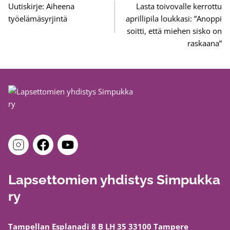
selaus
Uutiskirje: Aiheena
Lasta toivovalle kerrottu
työelämäsyrjintä
aprillipila loukkasi: ”Anoppi
soitti, että miehen sisko on
raskaana”
Lapsettomien yhdistys Simpukka
ry
Tampellan Esplanadi 8 B LH 35 33100 Tampere