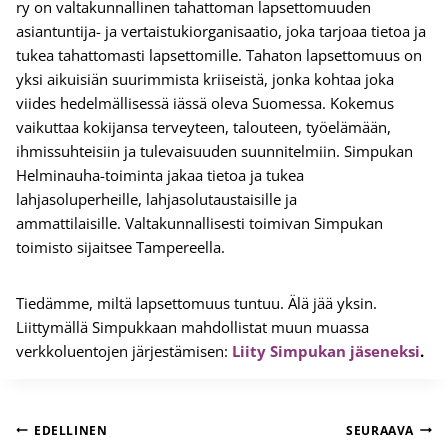
ry on valtakunnallinen tahattoman lapsettomuuden
asiantuntija- ja vertaistukiorganisaatio, joka tarjoaa tietoa ja
tukea tahattomasti lapsettomille. Tahaton lapsettomuus on
yksi aikuisiän suurimmista kriiseistä, jonka kohtaa joka
viides hedelmällisessä iässä oleva Suomessa. Kokemus
vaikuttaa kokijansa terveyteen, talouteen, työelämään,
ihmissuhteisiin ja tulevaisuuden suunnitelmiin. Simpukan
Helminauha-toiminta jakaa tietoa ja tukea
lahjasoluperheille, lahjasolutaustaisille ja
ammattilaisille. Valtakunnallisesti toimivan Simpukan
toimisto sijaitsee Tampereella.
Tiedämme, miltä lapsettomuus tuntuu. Älä jää yksin.
Liittymällä Simpukkaan mahdollistat muun muassa
verkkoluentojen järjestämisen:
Liity Simpukan jäseneksi
.
Artikkelien
EDELLINEN
SEURAAVA