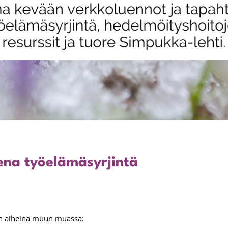
eena työelämäsyrjintä
n aiheina muun muassa: