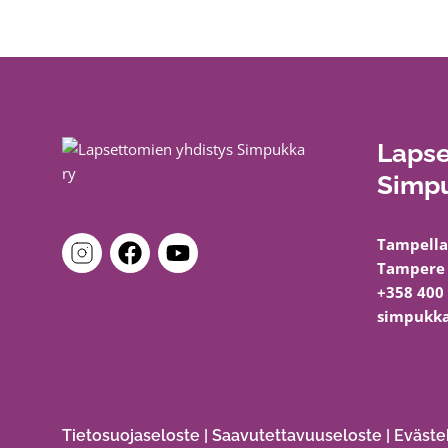
Lapse
Simpu
Tampella
Tampere
+358 400
simpukka
Tietosuojaseloste
|
Saavutettavuuseloste
|
Eväste