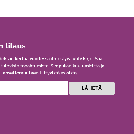
n tilaus
eksan kertaa vuodessa ilmestyvä uutiskirje! Saat
a tulevista tapahtumista, Simpukan kuulumisista ja
lapsettomuuteen liittyvistä asioista.
LÄHETÄ