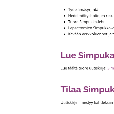
Työelämäsyrjintä
Hedelmöityshoitojen resur
Tuore Simpukka-lehti
Lapsettomien Simpukka-vii
Kevään verkkoluennot ja 
Lue Simpukan
Lue täältä tuore uutiskirje:
Sim
Tilaa Simpuk
Uutiskirje ilmestyy kahdeksan 