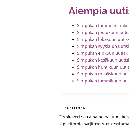
Aiempia uutis
Simpukan tammi-helmikuu
Simpukan joulukuun uutis
Simpukan lokakuun uutisk
Simpukan syyskuun uutisk
Simpukan elokuun uutiski
Simpukan kesäkuun uutisk
Simpukan huhtikuun uutis
Simpukan maaliskuun uuti
Simpukan tammikuun uuti
Artikkelien
EDELLINEN
”Työkaveri saa aina heinäkuun, koska
selaus
lapsettomia syrjitään yhä kesälom