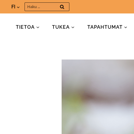
Siirry
Haku:
FI
sisältöön
TIETOA
TUKEA
TAPAHTUMAT