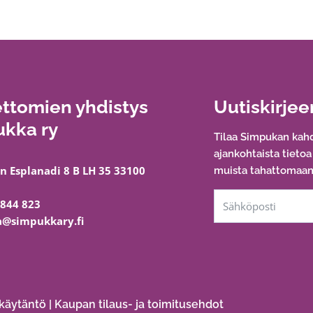
ttomien yhdistys
Uutiskirjee
kka ry
Tilaa Simpukan kahd
ajankohtaista tieto
n Esplanadi 8 B LH 35 33100
muista tahattomaan 
 844 823
@simpukkary.fi
käytäntö
|
Kaupan tilaus- ja toimitusehdot