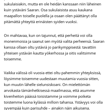
sukulaisiakin, mutta en ole heidän kanssaan niin läheinen
kuin ystäväni Saaran. Osa sukulaisista asuu kaukana
maapallon toiselle puolella ja osaan olen päättänyt olla
pitämättä yhteyttä erinäisten syiden vuoksi.
On mahtavaa, kun on tajunnut, että perheitä voi olla
monenmoisia ja saanut sen myötä valita perheensä. Saaran
kanssa ollaan oltu ystäviä jo parikymppisestä: tavattiin
yhteisen ystävän kautta yökerhossa ja oitis valitsimme
toisemme.
Vaikka välissä oli vuosia ettei oltu pahemmin yhteyksissä,
löysimme toisemme uudestaan muutamia vuosia sitten,
kun muutin lähelle sielunsiskoani. On mielettömän
arvokasta tämänhetkisessä maailmassa, että asumme
kivenheiton päässä toisistamme ja voimme poiketa
toistemme luona kylässä milloin tahansa. Ystävyys voi olla
syvempää kuin parisuhde – ainakin näin aikuisena.