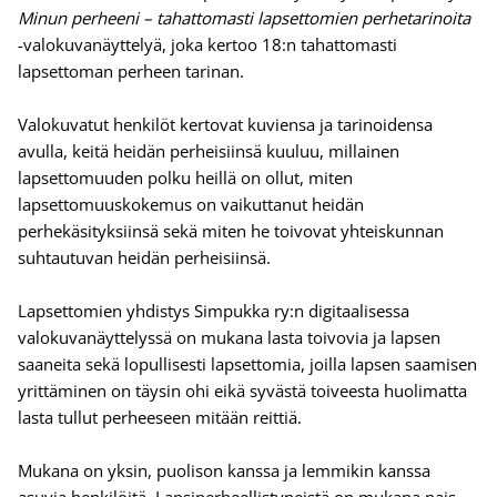
Minun perheeni – tahattomasti lapsettomien perhetarinoita
-valokuvanäyttelyä, joka kertoo 18:n tahattomasti
lapsettoman perheen tarinan.
Valokuvatut henkilöt kertovat kuviensa ja tarinoidensa
avulla, keitä heidän perheisiinsä kuuluu, millainen
lapsettomuuden polku heillä on ollut, miten
lapsettomuuskokemus on vaikuttanut heidän
perhekäsityksiinsä sekä miten he toivovat yhteiskunnan
suhtautuvan heidän perheisiinsä.
Lapsettomien yhdistys Simpukka ry:n digitaalisessa
valokuvanäyttelyssä on mukana lasta toivovia ja lapsen
saaneita sekä lopullisesti lapsettomia, joilla lapsen saamisen
yrittäminen on täysin ohi eikä syvästä toiveesta huolimatta
lasta tullut perheeseen mitään reittiä.
Mukana on yksin, puolison kanssa ja lemmikin kanssa