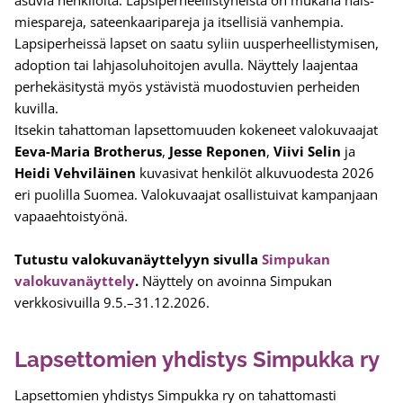
asuvia henkilöitä. Lapsiperheellistyneistä on mukana nais-
miespareja, sateenkaaripareja ja itsellisiä vanhempia.
Lapsiperheissä lapset on saatu syliin uusperheellistymisen,
adoption tai lahjasoluhoitojen avulla. Näyttely laajentaa
perhekäsitystä myös ystävistä muodostuvien perheiden
kuvilla.
Itsekin tahattoman lapsettomuuden kokeneet valokuvaajat
Eeva-Maria Brotherus
,
Jesse Reponen
,
Viivi Selin
ja
Heidi Vehviläinen
kuvasivat henkilöt alkuvuodesta 2026
eri puolilla Suomea. Valokuvaajat osallistuivat kampanjaan
vapaaehtoistyönä.
Tutustu valokuvanäyttelyyn sivulla
Simpukan
valokuvanäyttely
.
Näyttely on avoinna Simpukan
verkkosivuilla 9.5.–31.12.2026.
Lapsettomien yhdistys Simpukka ry
Lapsettomien yhdistys Simpukka ry on tahattomasti