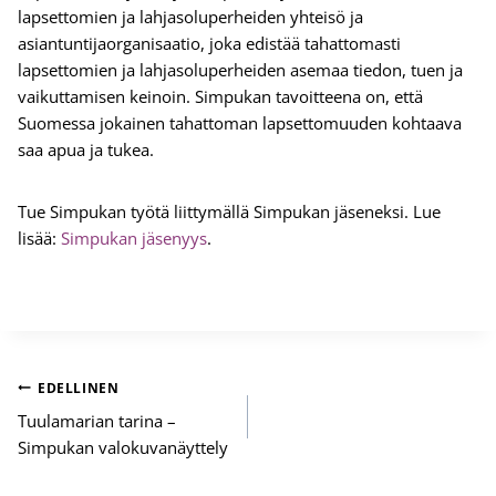
lapsettomien ja lahjasoluperheiden yhteisö ja
asiantuntijaorganisaatio, joka edistää tahattomasti
lapsettomien ja lahjasoluperheiden asemaa tiedon, tuen ja
vaikuttamisen keinoin. Simpukan tavoitteena on, että
Suomessa jokainen tahattoman lapsettomuuden kohtaava
saa apua ja tukea.
Tue Simpukan työtä liittymällä Simpukan jäseneksi. Lue
lisää:
Simpukan jäsenyys
.
Artikkelien
EDELLINEN
selaus
Tuulamarian tarina –
Simpukan valokuvanäyttely