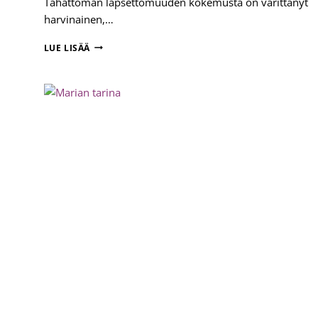
Tahattoman lapsettomuuden kokemusta on värittänyt
harvinainen,…
ROOSAN
LUE LISÄÄ
TARINA
–
SIMPUKAN
VALOKUVANÄYTTELY