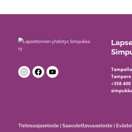
Lapse
Simpu
Tampella
Tampere
+358 400
simpukka
Tietosuojaseloste
|
Saavutettavuuseloste
|
Eväste