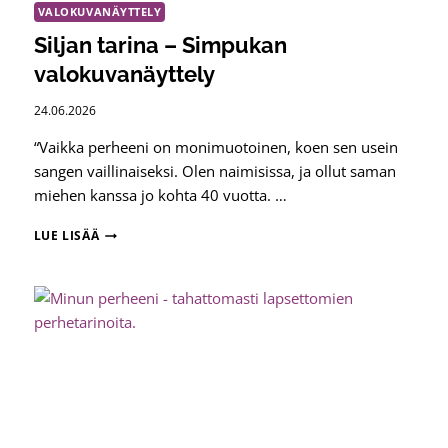
VALOKUVANÄYTTELY
Siljan tarina – Simpukan
valokuvanäyttely
24.06.2026
“Vaikka perheeni on monimuotoinen, koen sen usein
sangen vaillinaiseksi. Olen naimisissa, ja ollut saman
miehen kanssa jo kohta 40 vuotta. …
SILJAN
LUE LISÄÄ
TARINA
–
SIMPUKAN
VALOKUVANÄYTTELY