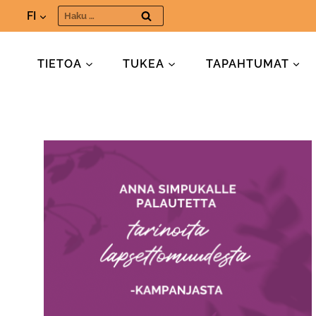
Siirry
Haku:
FI
sisältöön
TIETOA
TUKEA
TAPAHTUMAT