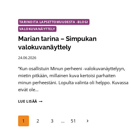
TARINOITA LAPSETTOMUUDESTA -BLOGI
VALOKUVANÄYTTELY
Marian tarina – Simpukan
valokuvanäyttely
24.06.2026
“Kun osallistuin Minun perheeni -valokuvanäyttelyyn,
mietin pitkään, millainen kuva kertoisi parhaiten
minun perheestäni. Lopulta valinta oli helppo. Kuvassa
eivät ole…
MARIAN
LUE LISÄÄ
TARINA
–
SIMPUKAN
Sivunavigointi
Seuraava
1
2
3
…
51
VALOKUVANÄYTTELY
sivu