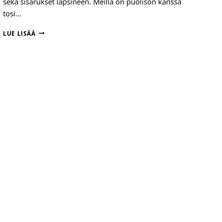
sekä sisarukset lapsineen. Meillä on puolison kanssa
tosi…
MARJUKAN
LUE LISÄÄ
TARINA
–
SIMPUKAN
VALOKUVANÄYTTELY