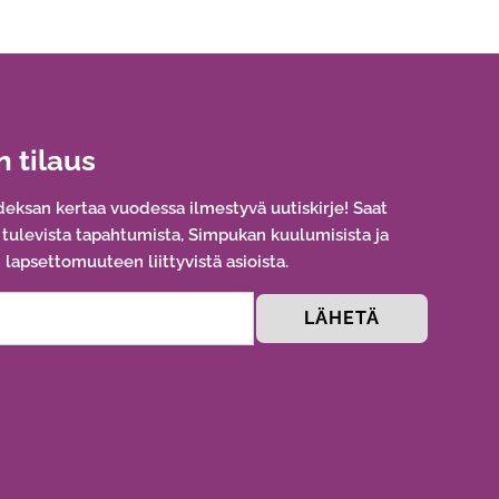
n tilaus
eksan kertaa vuodessa ilmestyvä uutiskirje! Saat
a tulevista tapahtumista, Simpukan kuulumisista ja
lapsettomuuteen liittyvistä asioista.
LÄHETÄ