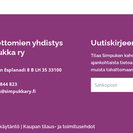
ttomien yhdistys
Uutiskirjee
kka ry
Tilaa Simpukan kahd
ajankohtaista tieto
n Esplanadi 8 B LH 35 33100
muista tahattomaan 
 844 823
@simpukkary.fi
käytäntö
|
Kaupan tilaus- ja toimitusehdot