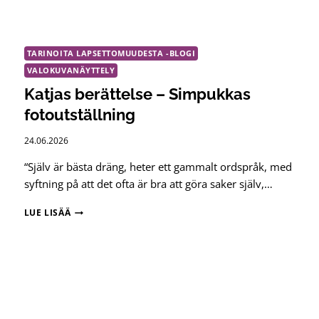
TARINOITA LAPSETTOMUUDESTA -BLOGI
VALOKUVANÄYTTELY
Katjas berättelse – Simpukkas
fotoutställning
24.06.2026
“Själv är bästa dräng, heter ett gammalt ordspråk, med
syftning på att det ofta är bra att göra saker själv,…
KATJAS
LUE LISÄÄ
BERÄTTELSE
–
SIMPUKKAS
FOTOUTSTÄLLNING