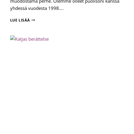
muodostama perhe. Olemme olleet puolisoni kanssa
yhdessä vuodesta 1998….
MERVIN
LUE LISÄÄ
TARINA
–
SIMPUKAN
VALOKUVANÄYTTELY